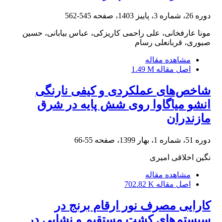
دوره 26، شماره 3، پاییز 1403، صفحه
545-562
مونا عارفخانی، علی راحمی کاریزکی، عباس بیابانی، حسین
صبوری، قربانعلی رسام
مشاهده مقاله
اصل مقاله
1.49 M
شاخص‌های عملکردی و کیفی نارنگی
‌انشو میاگاوا روی شش پایه‌ در شرق
مازندران
دوره 51، شماره 1، بهار 1399، صفحه
55-66
نگین اخلاقی امیری
مشاهده مقاله
اصل مقاله
702.82 K
کارایی مصرف نور ارقام برنج در
سیستم‌های کشت مستقیم و نشایی در