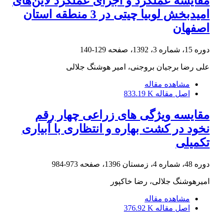
مقایسه عملکرد و اجزای عملکرد لاین‌های
امید‌بخش لوبیا چیتی در 3 منطقه استان
اصفهان
دوره 15، شماره 3، 1392، صفحه
129-140
علی رضا برجیان بروجنی، امیر هوشنگ جلالی
مشاهده مقاله
اصل مقاله
833.19 K
مقایسه ویژگی های زراعی چهار رقم
نخود در کشت بهاره و انتظاری با آبیاری
تکمیلی
دوره 48، شماره 4، زمستان 1396، صفحه
973-984
امیرهوشنگ جلالی، رضا خاکپور
مشاهده مقاله
اصل مقاله
376.92 K