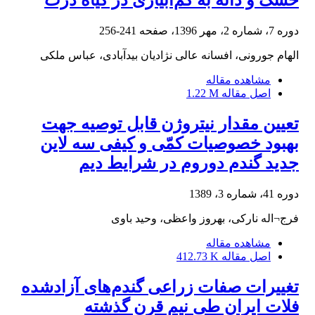
خشک و دانه به کم‌آبیاری در گیاه ذرت
دوره 7، شماره 2، مهر 1396، صفحه
241-256
الهام جورونی، افسانه عالی نژادیان بیدآبادی، عباس ملکی
مشاهده مقاله
اصل مقاله
1.22 M
تعیین مقدار نیتروژن قابل توصیه جهت
بهبود خصوصیات کمّی و کیفی سه لاین
جدید گندم دوروم در شرایط دیم
دوره 41، شماره 3، 1389
فرج¬اله نارکی، بهروز واعظی، وحید باوی
مشاهده مقاله
اصل مقاله
412.73 K
تغییرات صفات زراعی گندم‌های آزادشده
فلات ایران طی نیم قرن گذشته