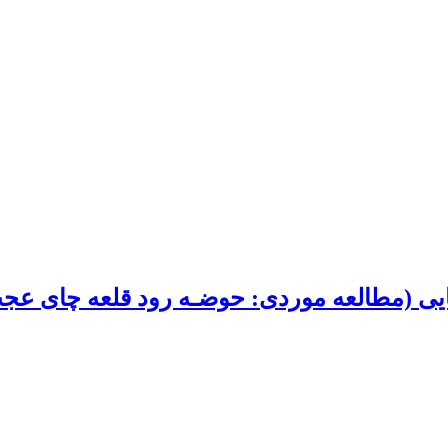
تایی (مطالعه موردی: حوضـه رود قلعه چای عج