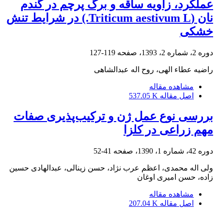
عملکرد، زاویه ساقه و برگ پرچم در گندم
نان (Triticum aestivum L.) در شرایط تنش
خشکی
دوره 2، شماره 2، 1393، صفحه
119-127
راضیه عطاء الهی، روح اله عبدالشاهی
مشاهده مقاله
اصل مقاله
537.05 K
بررسی نوع عمل ژن و ترکیب‌پذیری صفات
مهم زراعی در کلزا
دوره 42، شماره 1، 1390، صفحه
41-52
ولی اله محمدی، اعظم عرب نژاد، حسن زینالی، عبدالهادی حسین
زاده، حسن امیری اوغان
مشاهده مقاله
اصل مقاله
207.04 K