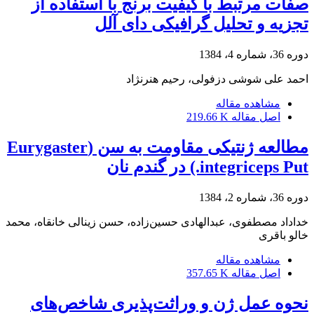
صفات مرتبط با کیفیت برنج با استفاده از
تجزیه و تحلیل گرافیکی دای آلل
دوره 36، شماره 4، 1384
احمد علی شوشی دزفولی، رحیم هنرنژاد
مشاهده مقاله
اصل مقاله
219.66 K
مطالعه ژنتیکی مقاومت به سن (Eurygaster
integriceps Put.) در گندم نان
دوره 36، شماره 2، 1384
خداداد مصطفوی، عبدالهادی حسین‌زاده، حسن زینالی خانقاه، محمد
خالو باقری
مشاهده مقاله
اصل مقاله
357.65 K
نحوه عمل ژن و وراثت‌پذیری شاخص‌های