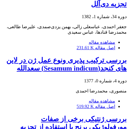
تجزیه دی‌آلل
دوره 34، شماره 1، 1382
جعفر احمدی، عباسعلی زالی، بهمن یزدی‌صمدی، علیرضا طالعی،
محمدرضا قنادها، عباس سعیدی
مشاهده مقاله
اصل مقاله
231.61 K
بررسی ترکیب پذیری ونوع عمل ژن در لاین
های کنجد(Sesamum indicum) سعدالله
دوره 4، شماره 0، 1377
منصوری، محمدرضا احمدی
مشاهده مقاله
اصل مقاله
519.92 K
بررسی ژنتیکی برخی از صفات
مورفولوژیکی برنج با استفاده از تجزیه