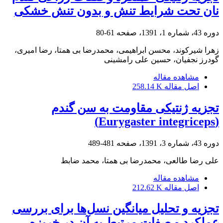
نان تحت شرایط تنش و بدون تنش خشکی
دوره 43، شماره 1، 1391، صفحه
61-80
زهرا شیرکوند، محسن ابراهیمی، محمدرضا بی همتا، رضا امیری،
گودرز نجفیان، حسین علی رامشینی
مشاهده مقاله
اصل مقاله
258.14 K
تجزیه ژنتیکی مقاومت به سن گندم
(Eurygaster integriceps)
دوره 43، شماره 3، 1391، صفحه
481-489
علی رضا طالعی، محمدرضا بی همتا، محمد ضابط
مشاهده مقاله
اصل مقاله
212.62 K
تجزیه و تحلیل میانگین نسل‌ها برای بررسی
عملکرد و صفات مرتبط به آن در خربزه