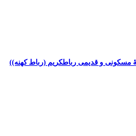
 مسکونی و قدیمی رباطکریم (رباط کهنه))