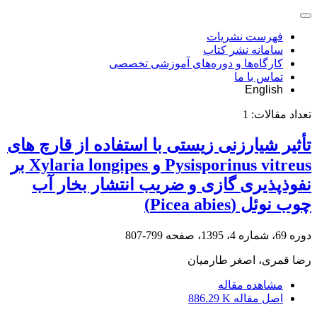
فهرست نشریات
سامانه نشر کتاب
کارگاه‌ها و دوره‌های آموزشی تخصصی
تماس با ما
English
تعداد مقالات:
1
تأثیر شیارزنی زیستی با استفاده از قارچ های
Pysisporinus vitreus و Xylaria longipes بر
نفوذپذیری گازی و ضریب انتشار بخار آب
چوب نوئل (Picea abies)
دوره 69، شماره 4، 1395، صفحه
799-807
رضا قمری، اصغر طارمیان
مشاهده مقاله
اصل مقاله
886.29 K