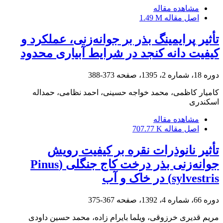
مشاهده مقاله
اصل مقاله
1.49 M
تأثیر پرایمینگ بذر بر جوانه‌زنی، عملکرد و
کیفیت دانه کنجد در شرایط آبیاری محدود
دوره 18، شماره 2، 1395، صفحه
373-388
کامیار کاظمی، محمد خواجه حسینی، احمد نظامی، حمداله
اسکندری
مشاهده مقاله
اصل مقاله
707.77 K
تأثیر نانو‌ذرات نقره بر کیفیت رویش
جوانه‌زنی بذر درخت کاج جنگلی (Pinus
sylvestris) در خاک و آب
دوره 66، شماره 4، 1392، صفحه
367-375
مریم قدیری خرزوقی، ویلما بایرام زاده، محمد حسین داودی