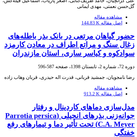
علی گزانچیان، حامد ظریف‌کتابی، اصغر پاریاب، اسماعیل فیله‌کش،
گل‌حسن نعمتی، مهدی ایمانی
مشاهده مقاله
اصل مقاله
144.83 K
حضور گیاهان مرتعی در بانک بذر باطله‌های
زغال سنگ و مراتع اطراف در معادن کارمزد
سوادکوه و کیاسر ساری، استان مازندران
دوره 72، شماره 2، تابستان 1398، صفحه
587-596
رضا نامجویان، جمشید قربانی، قدرت اله حیدری، قربان وهاب زاده
مشاهده مقاله
اصل مقاله
913.2 K
مدل‌سازی دماهای کاردینال و رفتار
جوانه‌زنی بذرهای انجیلی (Parrotia persica
C.A. Meyer) تحت تأثیر دما و تیمارهای رفع
خفتگی