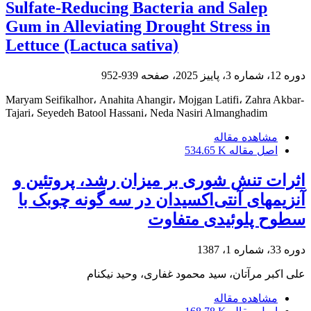
Sulfate-Reducing Bacteria and Salep
Gum in Alleviating Drought Stress in
Lettuce (Lactuca sativa)
دوره 12، شماره 3، پاییز 2025، صفحه
939-952
Maryam Seifikalhor، Anahita Ahangir، Mojgan Latifi، Zahra Akbar-
Tajari، Seyedeh Batool Hassani، Neda Nasiri Almanghadim
مشاهده مقاله
اصل مقاله
534.65 K
اثرات تنش شوری بر میزان رشد، پروتئین و
آنزیمهای آنتی‌اکسیدان در سه گونه چوبک با
سطوح پلوئیدی متفاوت
دوره 33، شماره 1، 1387
علی اکبر مرآتان، سید محمود غفاری، وحید نیکنام
مشاهده مقاله