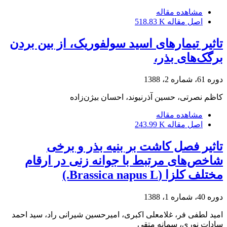
مشاهده مقاله
اصل مقاله
518.83 K
تاثیر تیمارهای اسید سولفوریک، از بین بردن
برگک‌های بذر،
دوره 61، شماره 2، 1388
کاظم نصرتی، حسین آذرنیوند، احسان بیژن‌زاده
مشاهده مقاله
اصل مقاله
243.99 K
تاثیر فصل کاشت بر بنیه بذر و برخی
شاخص‌های مرتبط با جوانه زنی در ارقام
مختلف کلزا (Brassica napus L.)
دوره 40، شماره 1، 1388
امید لطفی فر، غلامعلی اکبری، امیرحسین شیرانی راد، سید احمد
سادات نوری، سمانه متقی