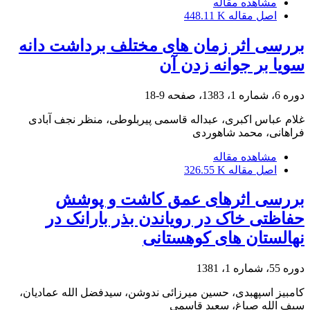
مشاهده مقاله
اصل مقاله
448.11 K
بررسی اثر زمان های مختلف برداشت دانه
سویا بر جوانه زدن آن
دوره 6، شماره 1، 1383، صفحه
9-18
غلام عباس اکبری، عبداله قاسمی پیربلوطى، منظر نجف آبادی
فراهانى، محمد شاهوردی
مشاهده مقاله
اصل مقاله
326.55 K
بررسی اثرهای عمق کاشت و پوشش
حفاظتی خاک در رویاندن بذر بارانک در
نهالستان های کوهستانی
دوره 55، شماره 1، 1381
کامبیز اسپهبدی، حسین میرزائی ندوشن، سیدفضل الله عمادیان،
سیف الله صباغ، سعید قاسمی