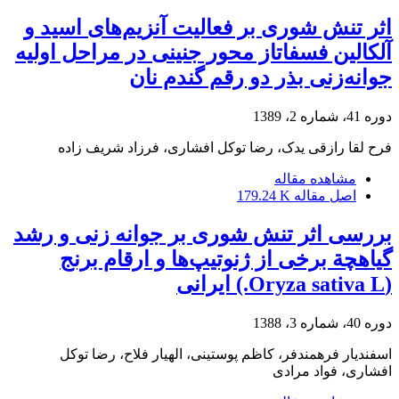
اثر تنش شوری بر فعالیت آنزیم‌های اسید و
آلکالین فسفاتاز محور جنینی در مراحل اولیه
جوانه‌زنی بذر دو رقم گندم نان
دوره 41، شماره 2، 1389
فرح لقا رازقی یدک، رضا توکل افشاری، فرزاد شریف زاده
مشاهده مقاله
اصل مقاله
179.24 K
بررسی اثر تنش شوری بر جوانه زنی و رشد
گیاهچة برخی از ژنوتیپ‌ها و ارقام برنج
(Oryza sativa L.) ایرانی
دوره 40، شماره 3، 1388
اسفندیار فرهمندفر، کاظم پوستینی، الهیار فلاح، رضا توکل
افشاری، فواد مرادی