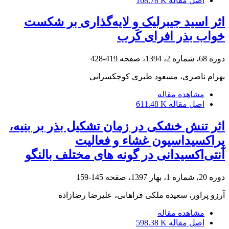
اصل مقاله
168.78 K
اثر اسید جیبرلیک و لایه‌گذاری بر شکست
خواب بذر افرای کَرب
دوره 68، شماره 2، 1394، صفحه
419-428
بهرام ناصری، مسعود طبری کوچکسرایی
مشاهده مقاله
اصل مقاله
611.48 K
اثر تنش خشکی در زمان تشکیل بذر بر بنیه،
پراکسیداسیون غشاء و فعالیت
آنتی‌اکسیدانی در گونه‏ های مختلف بالنگو
دوره 20، شماره 1، بهار 1397، صفحه
145-159
آرزو پراور، سعیده ملکی فراهانی، علیرضا رضازاده
مشاهده مقاله
اصل مقاله
598.38 K