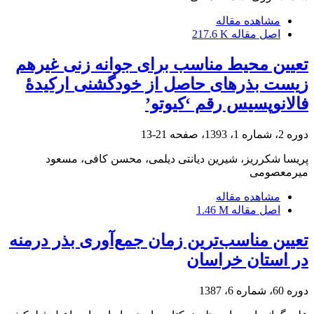
مشاهده مقاله
اصل مقاله
217.6 K
تعیین محیط مناسب برای جوانه ‏زنی غیرهم
زیست بذرهای حاصل از خودگشنی ارکیدۀ
فالانوپسیس رقم ‘کیوتو’
دوره 2، شماره 1، 1393، صفحه
21-13
پریسا شکرریز، شیرین دیانتی دیلمی، محسن کافی، مسعود
میرمعصومی
مشاهده مقاله
اصل مقاله
1.46 M
تعیین مناسب‌ترین زمان جمع‌آوری بذر درمنه
در استان خراسان
دوره 60، شماره 6، 1387