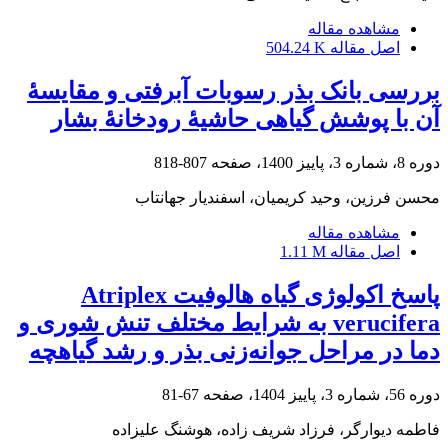
مشاهده مقاله
اصل مقاله
504.24 K
بررسی بانک بذر رسوبات آبرفتی و مقایسۀ
آن با پوشش گیاهی حاشیۀ‏ رودخانۀ بشار
دوره 8، شماره 3، پاییز 1400، صفحه
807-818
محسن فرزین، وحید کریمیان، اسفندیار جهانتاب
مشاهده مقاله
اصل مقاله
1.11 M
پاسخ‌ اکولوژی گیاه هالوفیت Atriplex
verucifera به شرایط مختلف تنش شوری و
دما در مراحل جوانه‌زنی بذر و رشد گیاهچه
دوره 56، شماره 3، پاییز 1404، صفحه
67-81
فاطمه دیوارگر، فرزاد شریف زاده، هوشنگ علیزاده