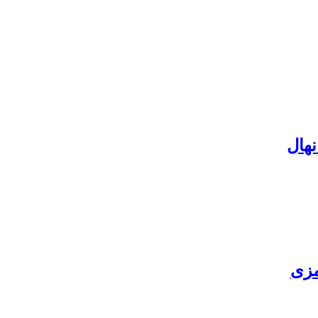
نهال
مزی