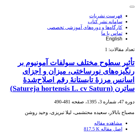
فهرست نشریات
سامانه نشر کتاب
کارگاه‌ها و دوره‌های آموزشی تخصصی
تماس با ما
English
تعداد مقالات:
1
تأثیر سطوح مختلف سولفات آمونیوم بر
رنگیزه‌های نورساختی، میزان و اجزای
اسانس مرزۀ تابستانۀ رقم اصلاح‌شدۀ
ساترن (Satureja hortensis L. cv Saturn)
دوره 47، شماره 3، 1395، صفحه
481-490
مصباح بابالار، سعیده محتشمی، لیلا تبریزی، وحید روشن
مشاهده مقاله
اصل مقاله
817.5 K