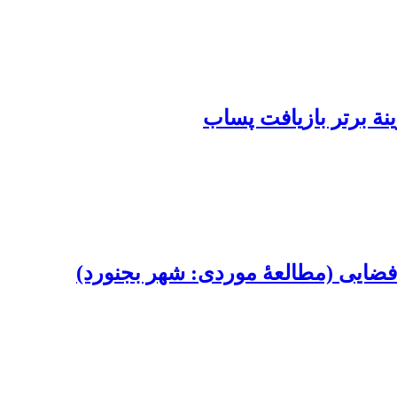
ینة برتر بازیافت پساب
فضایی (مطالعۀ موردی: شهر بجنورد)