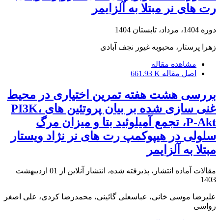
رت های نر مبتلا به آلزایمر
دوره 1404، مرداد، تابستان 1404
زهرا پرستار، محبوبه غیور نجف آبادی
مشاهده مقاله
اصل مقاله
661.93 K
بررسی هشت هفته تمرین اختیاری در محیط
غنی سازی شده بر بیان پروتئین های PI3K،
P-Akt، تجمع آمیلوئید بتا و میزان مرگ
سلولی در هیپوکمپ رت های نر نژاد ویستار
مبتلا به آلزایمر
مقالات آماده انتشار، پذیرفته شده، انتشار آنلاین از
01 اردیبهشت
1403
علیرضا موسی خانی، عباسعلی گائینی، محمدرضا کردی، علی اصغر
رواسی