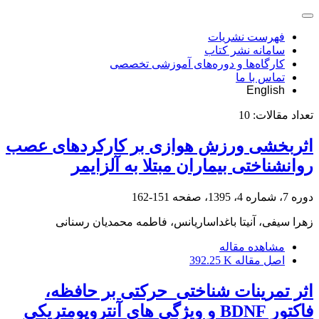
فهرست نشریات
سامانه نشر کتاب
کارگاه‌ها و دوره‌های آموزشی تخصصی
تماس با ما
English
تعداد مقالات:
10
اثربخشی ورزش هوازی بر کارکردهای عصب
روانشناختی بیماران مبتلا به آلزایمر
دوره 7، شماره 4، 1395، صفحه
151-162
زهرا سیفی، آنیتا باغداساریانس، فاطمه محمدیان رسنانی
مشاهده مقاله
اصل مقاله
392.25 K
اثر تمرینات شناختی_حرکتی بر حافظه،
فاکتور BDNF و ویژگی های آنتروپومتریکی