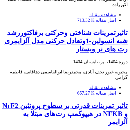
اکبرزاده
مشاهده مقاله
اصل مقاله
713.32 K
تاثیرتمرینات شناختی وحرکتی برفاکتوررشد
شبه انسولین-1وتعادل حرکتی مدل آلزایمری
رت های نر ویستار
دوره 1404، تیر، تابستان 1404
محبوبه غیور نجف آبادی، محمدرضا ابوالقاسمی دهاقانی، فاطمه
گرامی
مشاهده مقاله
اصل مقاله
657.27 K
تاثیر تمرینات قدرتی بر سطوح پروتئین NrF2
و NFKB در هیپوکمپ رت‌های مبتلا به
آلزایمر