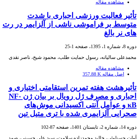
مشاهده مقاله
تأثیر فعالیت ورزشی اجباری با شدت
متوسط بر فراموشی ناشی از آلزایمر در رت
های نر بالغ
دوره 8، شماره 1، 1395، صفحه
1-25
محمدعلی سالیانه، رسول حمایت طلب، محمود شیخ، ناصر نقدی
مشاهده مقاله
اصل مقاله
357.88 K
تأثیرهشت هفته تمرین استقامتی اختیاری و
اجباری و مصرف ژل رویال بر بیان ژن NF-
κB و عوامل آنتی اکسیدانی موش‌های
صحرایی آلزایمری شده با تری متیل تین
دوره 14، شماره 2، تابستان 1401، صفحه
87-102
آوات حسنلوئی، خالید محمدزاده سلامت، سید علی حسینی، صمد