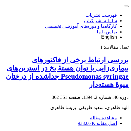
فهرست نشریات
سامانه نشر کتاب
کارگاه‌ها و دوره‌های آموزشی تخصصی
تماس با ما
English
تعداد مقالات:
1
بررسی ارتباط برخی از فاکتورهای
بیماری‌زایی با توان هستۀ یخ در استرین‌های
Pseudomonas syringae جدا‌شده از درختان
میوۀ هسته‌دار
دوره 46، شماره 2، 1394، صفحه
351-362
الهه طاهری، سعید طریقی، پریسا طاهری
مشاهده مقاله
اصل مقاله
938.66 K