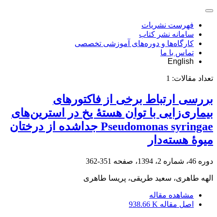
فهرست نشریات
سامانه نشر کتاب
کارگاه‌ها و دوره‌های آموزشی تخصصی
تماس با ما
English
تعداد مقالات:
1
بررسی ارتباط برخی از فاکتورهای
بیماری‌زایی با توان هستۀ یخ در استرین‌های
Pseudomonas syringae جدا‌شده از درختان
میوۀ هسته‌دار
دوره 46، شماره 2، 1394، صفحه
351-362
الهه طاهری، سعید طریقی، پریسا طاهری
مشاهده مقاله
اصل مقاله
938.66 K