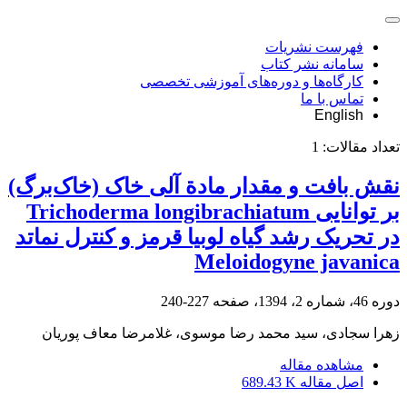
فهرست نشریات
سامانه نشر کتاب
کارگاه‌ها و دوره‌های آموزشی تخصصی
تماس با ما
English
تعداد مقالات:
1
نقش بافت و مقدار مادة آلی خاک (خاک‌برگ)
بر توانایی Trichoderma longibrachiatum
در تحریک رشد گیاه لوبیا قرمز و کنترل نماتد
Meloidogyne javanica
دوره 46، شماره 2، 1394، صفحه
227-240
زهرا سجادی، سید محمد رضا موسوی، غلامرضا معاف پوریان
مشاهده مقاله
اصل مقاله
689.43 K