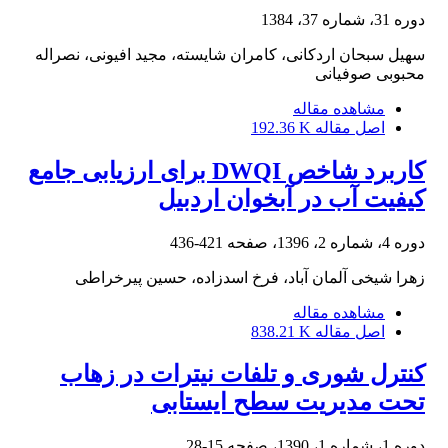
دوره 31، شماره 37، 1384
سهیل سبحان اردکانی، کامران شایسته، مجید افیونی، نصراله
محبوبی صوفیانی
مشاهده مقاله
اصل مقاله
192.36 K
کاربرد شاخص DWQI برای ارزیابی جامع
کیفیت آب در آبخوان اردبیل
دوره 4، شماره 2، 1396، صفحه
421-436
زهرا شیخی آلمان آباد، فرخ اسدزاده، حسین پیرخراطی
مشاهده مقاله
اصل مقاله
838.21 K
کنترل شوری و تلفات نیترات در زهاب
تحت مدیریت سطح ایستابی
دوره 1، شماره 1، 1390، صفحه
15-28