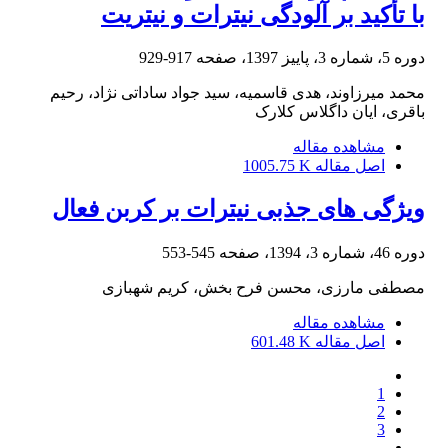
با تأکید بر آلودگی نیترات و نیتریت
دوره 5، شماره 3، پاییز 1397، صفحه
917-929
محمد میرزاوند، هدی قاسمیه، سید جواد ساداتی نژاد، رحیم
باقری، ایان داگلاس کلارک
مشاهده مقاله
اصل مقاله
1005.75 K
ویژگی های جذبی نیترات بر کربن فعال
دوره 46، شماره 3، 1394، صفحه
545-553
مصطفی مارزی، محسن فرح بخش، کریم شهبازی
مشاهده مقاله
اصل مقاله
601.48 K
1
2
3