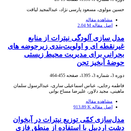
حسین مولوی، مسعود پارسی نژاد، عبدالمجید لیاقت
مشاهده مقاله
اصل مقاله
2.04 M
مدل ‏سازی آلودگی نیترات از منابع
غیر‌نقطه ‏ای و اولویت‌بندی زیرحوضه‏ های
بحرانی برای مدیریت محیط زیستی
حوضۀ آبخیز تجن
دوره 3، شماره 3، 1395، صفحه
455-464
فاطمه رجایی، عباس اسماعیلی ساری، عبدالرسول سلمان
ماهینی، مجید دلاور، علیرضا مساح بوانی
مشاهده مقاله
اصل مقاله
913.89 K
مدل‌‌‌سازی کمّی توزیع نیترات در آبخوان
دشت اردبیل با استفاده از منطق فازی