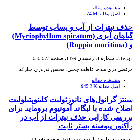
مشاهده مقاله
اصل مقاله
1.74 M
حذف نیترات از آب و پساب توسط
گیاهان آبزی (Myriophyllum spicatum)
و (Ruppia maritima)
دوره 73، شماره 4، زمستان 1399، صفحه
677-686
مرتضی دری سده، عاطفه چمنی، محسن نوروزی مبارکه
مشاهده مقاله
اصل مقاله
945.2 K
سنتز گرانول‌های نانوزئولیت کلینوپتیلولیت
اصلاح شده با لیگاند آمونیوم بروماید برای
بررسی کارایی حذف نیترات از آب در
رآکتور پیوسته بستر ثابت
دوره 55، شماره 2، اردیبهشت 1403، صفحه
297-311