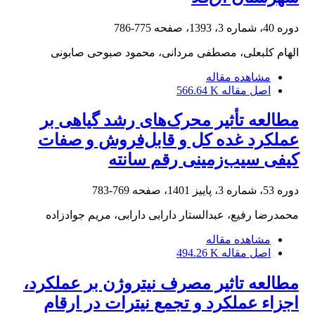
دوره 40، شماره 3، 1393، صفحه
775-786
الهام کلبعلی، مصطفی مردانی، محمود صبوحی صابونی
مشاهده مقاله
اصل مقاله
566.64 K
مطالعه تأثیر محرک‌های رشد گیاهی بر
عملکرد غده کل و قابل‌فروش و صفات
کیفی سیب‌زمینی رقم ‏سانته
دوره 53، شماره 3، پاییز 1401، صفحه
769-783
محمدرضا رفیع، عبدالستار دارابی دارابی، مریم جوادزاده
مشاهده مقاله
اصل مقاله
494.26 K
مطالعه تاثیر مصرف نیتروژن بر عملکرد،
اجزاء عملکرد و تجمع نیترات در ارقام