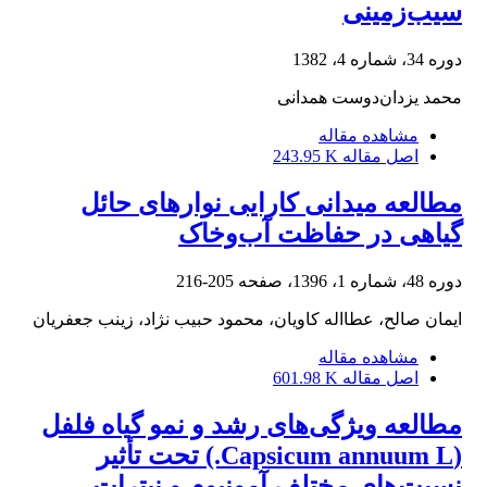
سیب‌زمینی
دوره 34، شماره 4، 1382
محمد یزدان‌دوست همدانی
مشاهده مقاله
اصل مقاله
243.95 K
مطالعه میدانی کارایی نوارهای حائل
گیاهی در حفاظت آب‌وخاک
دوره 48، شماره 1، 1396، صفحه
205-216
ایمان صالح، عطااله کاویان، محمود حبیب نژاد، زینب جعفریان
مشاهده مقاله
اصل مقاله
601.98 K
مطالعه ویژگی‌های رشد و نمو گیاه فلفل
(Capsicum annuum L.) تحت تأثیر
نسبت‌های مختلف آمونیوم و نیترات