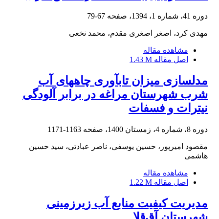
دوره 41، شماره 1، 1394، صفحه
67-79
مهدی کرد، اصغر اصغری مقدم، محمد نخعی
مشاهده مقاله
اصل مقاله
1.43 M
مدل‏سازی میزان تاب‏آوری چاه‏های آب
شرب شهرستان مراغه در برابر آلودگی
نیترات و فسفات
دوره 8، شماره 4، زمستان 1400، صفحه
1163-1171
مقصود امیرپور، حسین یوسفی، ناصر عبادتی، سید حسین
هاشمی
مشاهده مقاله
اصل مقاله
1.22 M
مدیریت کیفیت منابع آب زیرزمینی
شهرستان آق‌قلا