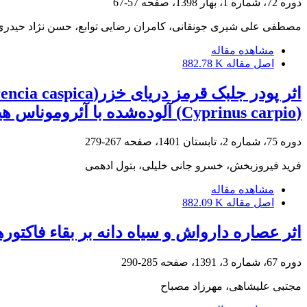
دوره 72، شماره 1، بهار 1398، صفحه
57-67
مصطفی علی شیری جونقانی، کامران رضایی توابع، حسن نژاد حیدری،
مشاهده مقاله
اصل مقاله
882.78 K
(Cyprinus carpio) آلوده‌شده با آئروموناس هیدروفیلا
دوره 75، شماره 2، تابستان 1401، صفحه
267-279
فرید فیروزبخش، خسرو جانی خلیلی، بتول ادهمی
مشاهده مقاله
اصل مقاله
882.09 K
اثر عصاره دارواش و سیاه دانه بر بقاء فاکتو
دوره 67، شماره 3، 1391، صفحه
285-290
مجتبی علیشاهی، مهرزاد مصباح