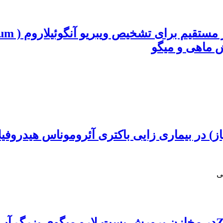
 بیماری زایی باکتری آئروموناس هیدروفیلا در ماهی کپ
ی