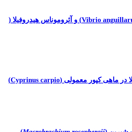
ارزیابی تکنیک آنتی بادی درخشان به روش غیر مستقیم برای تشخیص ویبریو آنگوئیلاروم ( Vibrio anguillarum) و آئروموناس هیدروفیلا (
ور معمولی (Cyprinus carpio)
‬)
Macrobrachium rosenbergii