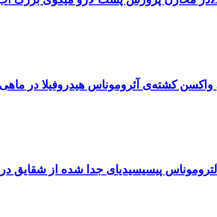
 کشته‌ی آئروموناس هیدروفیلا در ماهی کپور معمولی(o