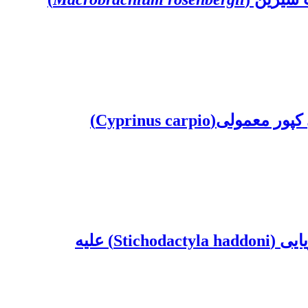
Cyprinus carpi)
بررسی اثر ضد‌میکروبی عصاره باکتری سودوآلتروموناس پیسیسیدیای جدا شده از شقایق دریایی (Stichodactyla haddoni) علیه