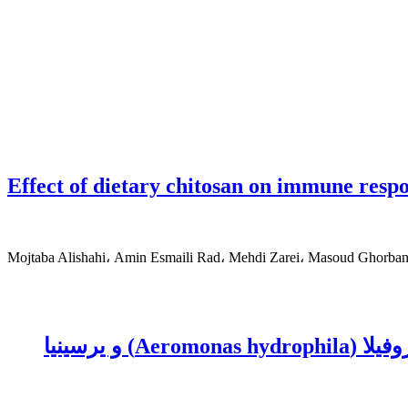
Effect of dietary chitosan on immune respo
Mojtaba Alishahi، Amin Esmaili Rad، Mehdi Zarei، Masoud Ghorba
اثر استفاده از نانوکربن لوله‌ای مغناطیس شده CNT@Fe3O4 بر باکتری‌های آئروموناس هیدروفیلا (Aeromonas hydrophila) و یرسینیا