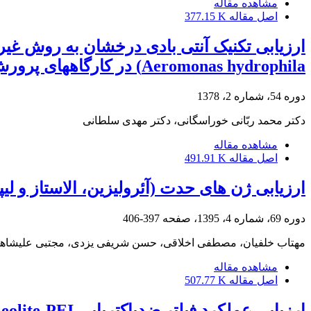
مشاهده مقاله
اصل مقاله
377.15 K
Aeromonas hydrophila) در کارگاههای پرورش ماهی و میگو
دوره 54، شماره 2، 1378
دکتر محمد ربّانی خوراسگانی، دکتر مهدی سلطانی
مشاهده مقاله
اصل مقاله
491.91 K
ارزیابی ژن های حدت (آئرولیزین، الاستاز و لیپاز) در
دوره 69، شماره 4، 1395، صفحه
397-406
مهتاب خلفیان، مصطفی اخلاقی، حسن شریفی یزدی، مجتبی علیشاه
مشاهده مقاله
اصل مقاله
507.77 K
ارزیابی عملکرد فیلتر ضدباکتریایی Zeolite-PEIدر مخازن پرورش پست لارو میگوی بزرگ آب شیرین (