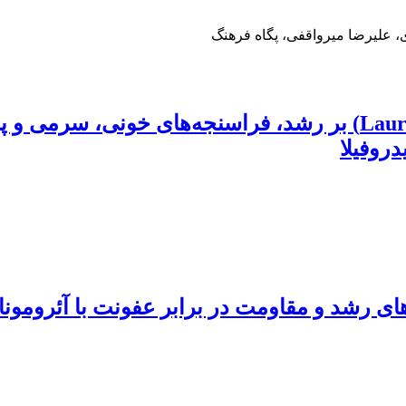
 علیرضا میرواقفی، پگاه فرهنگ
اثر پودر جلبک قرمز دریای خزر(Laurencia caspica) بر رشد، فراسن
رهای رشد و مقاومت در برابر عفونت با آئرومون