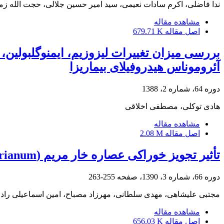
ندا فاضلی، اکرم سادات نعیمی، سید امیر حسین جلالی، حجت الله زم
مشاهده مقاله
اصل مقاله
679.71 K
بررسی میزان تغییرات لیزوزیم، ایمنوگلبولین، 
آئروموناس هیدروفیلای بیماریزا
دوره 64، شماره 2، 1388
هادی توکلی، مصطفی اخلاقی
مشاهده مقاله
اصل مقاله
2.08 M
تأثیر تجویز خوراکی عصاره خار مریم ‌(Silybum marianum)‌ بر پاسخ‌های ایمنی ماهی کپور معمولی
دوره 66، شماره 3، 1390، صفحه
255-263
مجتبی علیشاهی، مهدی سلطانی، مهرزاد مصباح، امین اسماعیلی راد
مشاهده مقاله
اصل مقاله
656.03 K