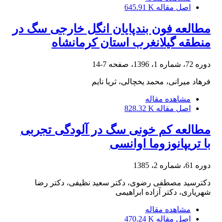
اصل مقاله
645.91 K
مطالعه فون بندپایان انگل خارجی سگ در
منطقه گیلانغرب استان کرمانشاه
دوره 72، شماره 1، 1396، صفحه
7-14
فرهاد میرانی، محمد یخچالی، ثریا نایم
مشاهده مقاله
اصل مقاله
828.32 K
مطالعه کم خونی سگ در آلودگی تجربی
با تریپانوزوما اوانسی
دوره 61، شماره 2، 1385
دکترسید مصطفی رضوی، دکتر سعید نظیفی، دکتر رضا
شهریاری، دکتر آزاده ابراهیمی
مشاهده مقاله
اصل مقاله
470.24 K