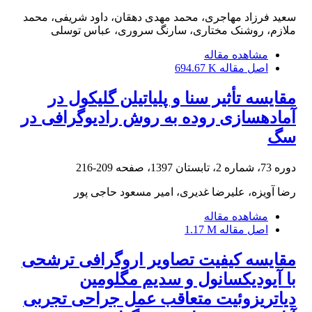
سعید فرزاد مهاجری، محمد مهدی دهقان، داود شریفی، محمد
ملازم، روشنک مختاری، سارنگ سروری، عباس توسلی
مشاهده مقاله
اصل مقاله
694.67 K
مقایسه تأثیر سنا و پلیاتیلن گلیکول در
آمادهسازی روده به روش رادیوگرافی در
سگ
دوره 73، شماره 2، تابستان 1397، صفحه
209-216
رضا آویزه، علیرضا غدیری، امیر مسعود حاجی پور
مشاهده مقاله
اصل مقاله
1.17 M
مقایسه کیفیت تصاویر اروگرافی ترشحی
با آیودیکسانول و سدیم مگلومین
دیاتریزوئیت متعاقب عمل جراحی تجربی