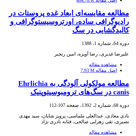
اصل مقاله
464.78 K
مطالعه مقایسه‌ای ابعاد غده پروستات در
رادیوگرافی ساده، اورتروسیستوگرافی و
کالبدگشایی در سگ
دوره 64، شماره 1، 1388
علیرضا غدیری، رضا آویزه، امین رنجبر
مشاهده مقاله
اصل مقاله
7.93 M
مطالعه مولکولی آلودگی به Ehrlichia
canis در سگ‌های ترومبوسیتوپنیک
دوره 68، شماره 2، 1392، صفحه
107-112
نادی معاذی، عبدالعلی ملماسی، پرویز شایان، سید مهدی
نصیری، تقی زهرایی صالحی، فتانه نادری نژاد
مشاهده مقاله