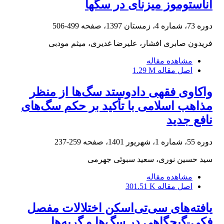
آناستوموز میزنای در سگها
دوره 73، شماره 4، زمستان 1397، صفحه
499-506
فریدون صابری افشار، علیرضا غدیری، میثم مودبی
مشاهده مقاله
اصل مقاله
1.29 M
واکاوی فقهی دادوستد سگ‌ها از منظر
مذاهب اسلامی با تأکید بر حکم سگ‌های
نافع جدید
دوره 55، شماره 1، شهریور 1401، صفحه
259-237
سید حسین نوری، سعید سبوئی جهرمی
مشاهده مقاله
اصل مقاله
301.51 K
یافته‌های سی‌تی‌اسکن اختلالات مفصل
فکی-گیجگاهی در سگ‌ها و گربه‌ها