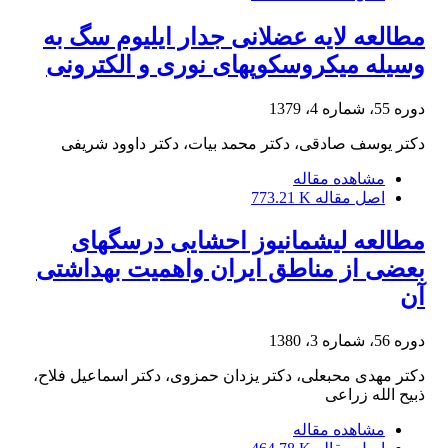
مطالعه لایه عضلانی جدار ایلیوم سگ به
وسیله میکروسکوپهای نوری و الکترونی
دوره 55، شماره 4، 1379
دکتر یوسف صادقی، دکتر محمد بیات، دکتر داوود شریفی
مشاهده مقاله
اصل مقاله
773.21 K
مطالعه لیشمانیوز احشایی درسگهای
بعضی از مناطق ایران واهمیت بهداشتی
آن
دوره 56، شماره 3، 1380
دکتر مهدی محبعلی، دکتر یزدان حمزوی، دکتر اسماعیل فلاح،
ذبیح الله زراعی
مشاهده مقاله