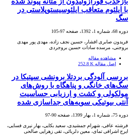
بازجذب فورازولیدون از مثانه پیوند شده
با ایلئوم متعاقب ایلئوسیستوپلاستی در
سگ
دوره 68، شماره 1، 1392، صفحه
97-105
فریدون صابری افشار، حسین نجف زاده، مهدی پور مهدی
بروجنی، مرسده سادات حسین بروجردی
مشاهده مقاله
اصل مقاله
252.8 K
بررسی آلودگی بردتلا برونشی سپتیکا در
سگ‌های خانگی و پناهگاه با روش‌های
مولکولی و کشت و ارزیابی حساسیت
آنتی بیوتیکی سویه‌های جداسازی شده
دوره 75، شماره 1، بهار 1399، صفحه
90-97
فرشته عافی، شهرام جمشیدی، سعید بکایی، بهار نیری فسایی،
ایرج اشرافی تمای، معین دلربائی، تقی زهرایی صالحی