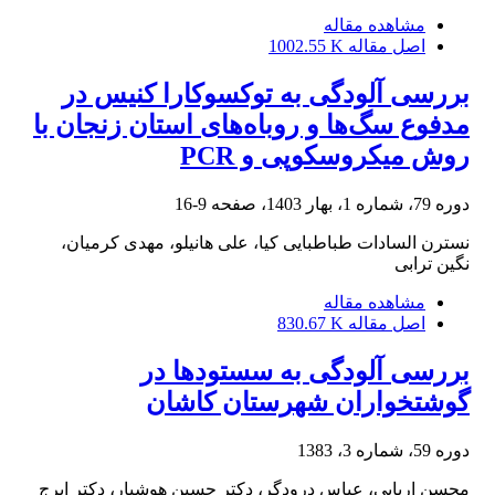
مشاهده مقاله
اصل مقاله
1002.55 K
بررسی آلودگی به توکسوکارا کنیس در
مدفوع سگ‌ها و روباه‌های استان زنجان با
روش میکروسکوپی و PCR
دوره 79، شماره 1، بهار 1403، صفحه
9-16
نسترن السادات طباطبایی کیا، علی هانیلو، مهدی کرمیان،
نگین ترابی
مشاهده مقاله
اصل مقاله
830.67 K
بررسی آلودگی به سستودها در
گوشتخواران شهرستان کاشان
دوره 59، شماره 3، 1383
محسن اربابی، عباس درودگر، دکتر حسین هوشیار، دکتر ایرج