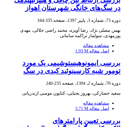
در سگ‌های خانگی شهرستان اهواز
دوره 73، شماره 3، پاییز 1397، صفحه
335-344
بهمن مصلی نژاد، رضا آویزه، محمد راضی جلالی، مهدی
پورمهدی، سولماز تراکمه سامانی
مشاهده مقاله
اصل مقاله
1.93 M
بررسی ایمونوهیستوشیمی یک مورد
تومور شبه کارسینوئید کبدی در سگ
دوره 70، شماره 2، 1394، صفحه
235-240
سعید حصارکی، بهروز یحیایی، کتایون مومنی ازندریانی
مشاهده مقاله
اصل مقاله
3.71 M
بررسی تعیین پارامترهای