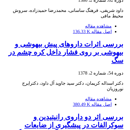
دوره 62، شماره 2، 1386
داود شریفی، فرهنگ ساسانی، محمدرضا حمیدزاده، سروش
محیط مافی
مشاهده مقاله
اصل مقاله
136.33 K
بررسی اثرات داروهای پیش بیهوشی و
بیهوشی بر روی فشار داخل کره چشم در
سگ
دوره 54، شماره 2، 1378
دکتر اسداله کریمان، دکتر سید جاوید آل داود، دکترایرج
نوروزیان
مشاهده مقاله
اصل مقاله
380.49 K
بررسی اثر دو داروی رانیتیدین و
سوکرالفات در پیشگیری از ضایعات