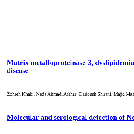
Matrix metalloproteinase-3, dyslipidemia
disease
Zohreh Khaki، Neda Ahmadi Afshar، Darioush Shirani، Majid Mas
Molecular and serological detection of N