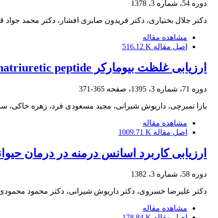
دوره 54، شماره 3، 1378
دکتر جلال بختیاری، دکتر فریدون صابری افشار، دکتر محمد جواد ق
مشاهده مقاله
اصل مقاله
516.12 K
ارزیابی غلظت بیومارکر Pro-brain natriuretic peptide در بیماری دریچهای قلبی و تعیین شدت بیماری براساس آن در سگ
دوره 71، شماره 3، 1395، صفحه
365-371
یارا تمبرچی، داریوش شیرانی، مجید مسعودی فرد، زهره خاکی، س
مشاهده مقاله
اصل مقاله
1009.71 K
ارزیابی کاربرد اسانس درمنه در درمان حیوان
دوره 58، شماره 3، 1382
دکتر علیرضا خسروی، دکتر داریوش شیرانی، دکتر محمود محمودی
مشاهده مقاله
اصل مقاله
178.84 K