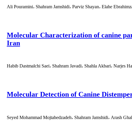
Ali Pouramini، Shahram Jamshidi، Parviz Shayan، Elahe Ebrahim
Molecular Characterization of canine par
Iran
Habib Dastmalchi Saei، Shahram Javadi، Shahla Akbari، Narjes Ha
Molecular Detection of Canine Distempe
Seyed Mohammad Mojtahedzadeh، Shahram Jamshidi، Arash Ghalya