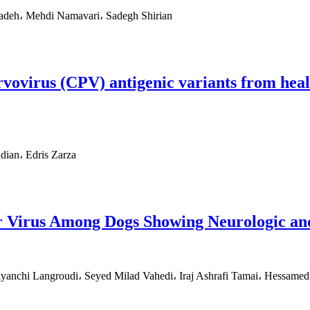
zadeh، Mehdi Namavari، Sadegh Shirian
vovirus (CPV) antigenic variants from heal
dian، Edris Zarza
r Virus Among Dogs Showing Neurologic an
nchi Langroudi، Seyed Milad Vahedi، Iraj Ashrafi Tamai، Hessamed