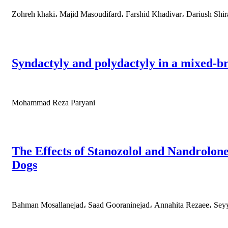
Zohreh khaki، Majid Masoudifard، Farshid Khadivar، Dariush Shi
Syndactyly and polydactyly in a mixed-b
Mohammad Reza Paryani
The Effects of Stanozolol and Nandrolo
Dogs
Bahman Mosallanejad، Saad Gooraninejad، Annahita Rezaee، Seyy