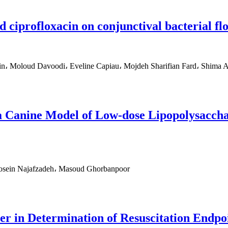
d ciprofloxacin on conjunctival bacterial fl
in، Moloud Davoodi، Eveline Capiau، Mojdeh Sharifian Fard، Shima A
n a Canine Model of Low-dose Lipopolysacch
Hosein Najafzadeh، Masoud Ghorbanpoor
er in Determination of Resuscitation Endp