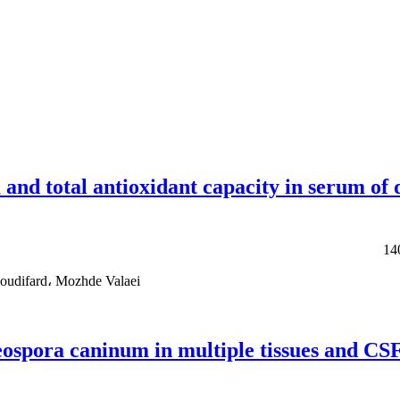
 and total antioxidant capacity in serum o
oudifard، Mozhde Valaei
eospora caninum in multiple tissues and CSF