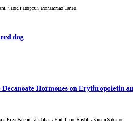
rani، Vahid Fathipour، Mohammad Taheri
reed dog
ne Decanoate Hormones on Erythropoietin an
ed Reza Fatemi Tabatabaei، Hadi Imani Rastabi، Saman Salmani