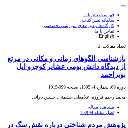
فهرست نشریات
سامانه نشر کتاب
کارگاه‌ها و دوره‌های آموزشی تخصصی
تماس با ما
English
تعداد مقالات:
2
بازشناسی الگوهای زمانی و مکانی در مرتع
از دیدگاه دانش بومی عشایر کوچرو ایل
بویراحمد
دوره 69، شماره 4، 1395، صفحه
999-1015
محمد رحیم فروزه، غلامعلی حشمتی، حسین بارانی
مشاهده مقاله
اصل مقاله
1.88 M
پژوهش مردم شناختی درباره نقش سگ در