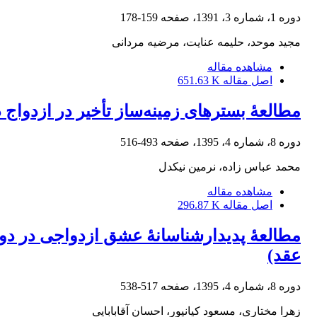
دوره 1، شماره 3، 1391، صفحه
159-178
مجید موحد، حلیمه عنایت، مرضیه مردانی
مشاهده مقاله
اصل مقاله
651.63 K
مطالعۀ بسترهای زمینه‌ساز تأخیر در ازدواج
دوره 8، شماره 4، 1395، صفحه
493-516
محمد عباس زاده، نرمین نیکدل
مشاهده مقاله
اصل مقاله
296.87 K
مطالعۀ پدیدارشناسانۀ عشق ازدواجی در دورا
عقد)
دوره 8، شماره 4، 1395، صفحه
517-538
زهرا مختاری، مسعود کیانپور، احسان آقابابایی