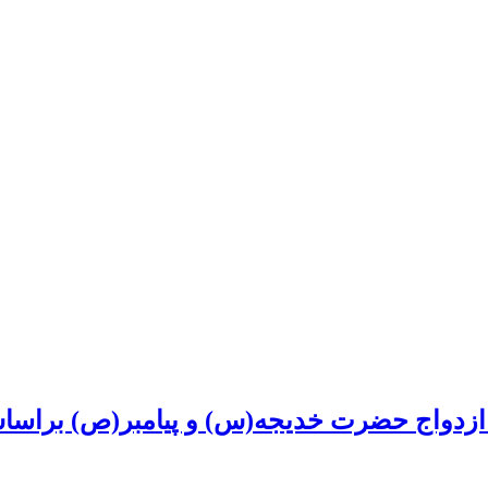
زدواج حضرت خدیجه(س) و پیامبر(ص) براساس