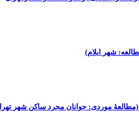
لعه: شهر ایلام)
(مطالعۀ موردی: جوانان مجرد ساکن شهر تهران سا