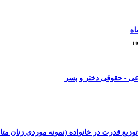
اه
عی - حقوقی دختر و پسر
 توزیع قدرت در خانواده (نمونه موردی زنان مت