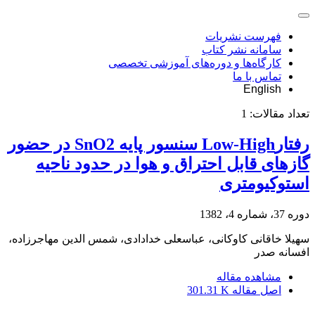
فهرست نشریات
سامانه نشر کتاب
کارگاه‌ها و دوره‌های آموزشی تخصصی
تماس با ما
English
تعداد مقالات:
1
رفتارLow-High سنسور پایه SnO2 در حضور
گازهای قابل احتراق و هوا در حدود ناحیه
استوکیومتری
دوره 37، شماره 4، 1382
سهیلا خاقانی کاوکانی، عباسعلی خدادادی، شمس الدین مهاجرزاده،
افسانه صدر
مشاهده مقاله
اصل مقاله
301.31 K