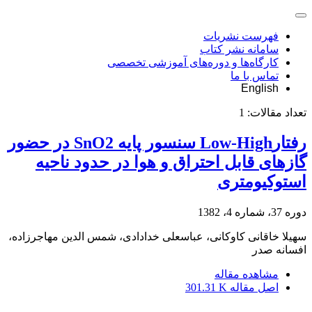
فهرست نشریات
سامانه نشر کتاب
کارگاه‌ها و دوره‌های آموزشی تخصصی
تماس با ما
English
تعداد مقالات:
1
رفتارLow-High سنسور پایه SnO2 در حضور
گازهای قابل احتراق و هوا در حدود ناحیه
استوکیومتری
دوره 37، شماره 4، 1382
سهیلا خاقانی کاوکانی، عباسعلی خدادادی، شمس الدین مهاجرزاده،
افسانه صدر
مشاهده مقاله
اصل مقاله
301.31 K