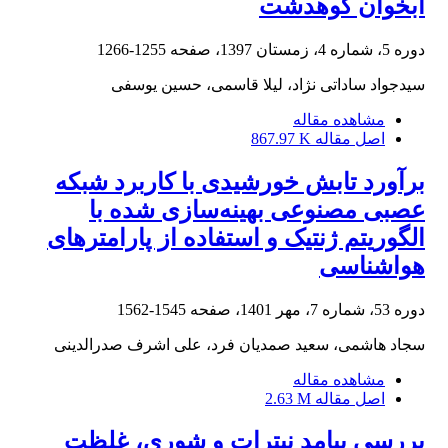
آبخوان کوهدشت
دوره 5، شماره 4، زمستان 1397، صفحه
1255-1266
سیدجواد ساداتی نژاد، لیلا قاسمی، حسین یوسفی
مشاهده مقاله
اصل مقاله
867.97 K
برآورد تابش خورشیدی با کاربرد شبکه
عصبی مصنوعی بهینه‌سازی شده با
الگوریتم ژنتیک و استفاده از پارامترهای
هواشناسی
دوره 53، شماره 7، مهر 1401، صفحه
1545-1562
سجاد هاشمی، سعید صمدیان فرد، علی اشرف صدرالدینی
مشاهده مقاله
اصل مقاله
2.63 M
بررسی پیامد نیترات و شوری، غلظت