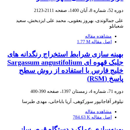
دوره 52، شماره 8، آبان 1400، صفحه
2111-2123
علی جمالوندی، بهروز یعقوبی، محمد علی ایزدبخش، سعید
شعبانلو
مشاهده مقاله
اصل مقاله
1.77 M
بهینه سازی شرایط استخراج رنگدانه های
جلبک قهوه ای Sargassum angustifolium
خلیج فارس با استفاده از روش سطح
پاسخ (RSM)
دوره 71، شماره 4، زمستان 1397، صفحه
390-400
نیلوفر آقاجانپور سورکوهی، آریا باباخانی، مهدی طبرسا
مشاهده مقاله
اصل مقاله
784.63 K
بهینه‌سازی عملکرد دستگاه قرص‌ساز