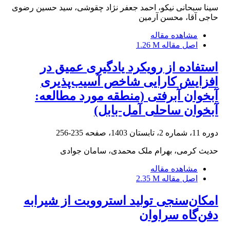
سینا سبحانی نیکو، احمد جعفر نژاد چقوشی، سید حسین رضوی
حاجی آقا، محسن آرمین
مشاهده مقاله
اصل مقاله
1.26 M
استفاده از رویکرد یادگیری عمیق در
افزایش کارایی شاخص آسیب‌پذیری
آبخوان آبرفتی (منطقه مورد مطالعه:
آبخوان ساحلی آمل-بابل)
دوره 11، شماره 2، تابستان 1403، صفحه
235-256
حدیث کرمی، بهرام ملک محمدی، سامان جوادی
مشاهده مقاله
اصل مقاله
2.35 M
امکان‌سنجی تولید استروویت از شیرابه
دفن‌گاه سراوان