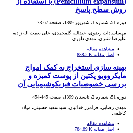
(Penicillium expansum) با استفاده از
روش سطح پاسخ
دوره 51، شماره 1، شهریور 1399، صفحه
67-78
مهساسادات رضوی، عبدالله گلمحمدی، علی نعمت اله زاده،
علیرضا قنبری، مهدی داوری
مشاهده مقاله
اصل مقاله
888.2 K
بهینه سازی استخراج به کمک امواج
مایکروویو پکتین از پوست کمبزه و
بررسی خصوصیات فیزیکوشیمیایی آن
دوره 51، شماره 2، تابستان 1399، صفحه
445-454
مهدی رضایی، فرامرز خدائیان، سیدسعید حسینی، میلاد
کاظمی
مشاهده مقاله
اصل مقاله
784.89 K