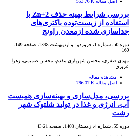
اصل مقاله
553.76 K
بررسی شرایط بهینه حذف Zn+2 با
استفاده از زیست‌توده باکتری‌های
جداسازی شده ازمعدن راونج
دوره 50، شماره 1، فروردین و اردیبهشت 1398، صفحه
149-
160
مهدی صفری، محسن شهریاری مقدم، محسن صمیمی، زهرا
عزیزی
مشاهده مقاله
اصل مقاله
786.07 K
بررسی، مدل‌سازی و بهینه‌سازی همبست
آب، انرژی و غذا در تولید شلتوک شهر
رشت
دوره 55، شماره 4، زمستان 1403، صفحه
21-43