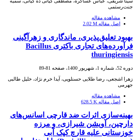
سینا شریفی، عباس عساکره، مصطفی کیانی ده کیانی، سمیه
جنت‌رستمی
مشاهده مقاله
اصل مقاله
2.02 M
بهبود تعلیق‌پذیری، ماندگاری و زهرآگینی
فرآورده‌های تجاری باکتری Bacillus
thuringiensis
دوره 52، شماره 1، شهریور 1400، صفحه
81-89
زهرا اشجعی، رضا طلایی حسنلویی، آیدا خرم نژاد، خلیل طالبی
جهرمی
مشاهده مقاله
اصل مقاله
628.5 K
بهینه‌سازی اثرات ضد قارچی اسانس‌های
دارچین، آویشن شیرازی، و مرزه
خوزستانی علیه قارچ کپک آبی