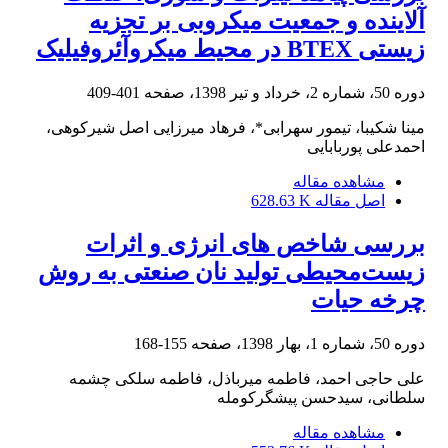
آلاینده و جمعیت میکروبی بر تجزیه
زیستی BTEX در محیط میکروآئروفیلیک
دوره 50، شماره 2، خرداد و تیر 1398، صفحه
401-409
مینا شکیبا، تیمور سهرابی*، فرهاد میرزایی اصل شیرکوهی،
احمدعلی پوربابایی
مشاهده مقاله
اصل مقاله
628.63 K
بررسی شاخص های انرژی و اثرات
زیست‌محیطی تولید نان صنعتی به روش
چرخه حیات
دوره 50، شماره 1، بهار 1398، صفحه
155-168
علی حاجی احمد، فاطمه میرباذل، فاطمه سلکی چشمه
سلطانی، سیدحسن پیشگرکومله
مشاهده مقاله