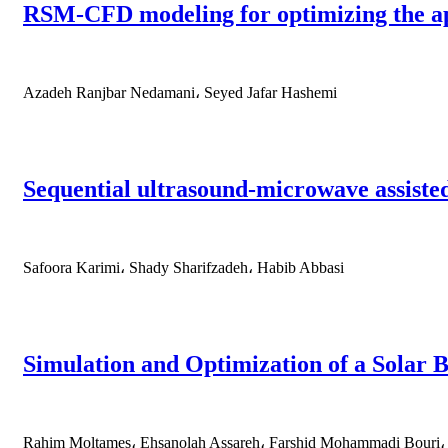
RSM-CFD modeling for optimizing the ap
Azadeh Ranjbar Nedamani، Seyed Jafar Hashemi
Sequential ultrasound-microwave assisted 
Safoora Karimi، Shady Sharifzadeh، Habib Abbasi
Simulation and Optimization of a Solar 
Rahim Moltames، Ehsanolah Assareh، Farshid Mohammadi Bouri،