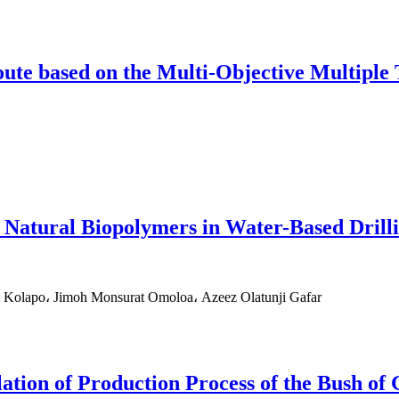
route based on the Multi-Objective Multipl
f Natural Biopolymers in Water-Based Dril
 Kolapo، Jimoh Monsurat Omoloa، Azeez Olatunji Gafar
lation of Production Process of the Bush o