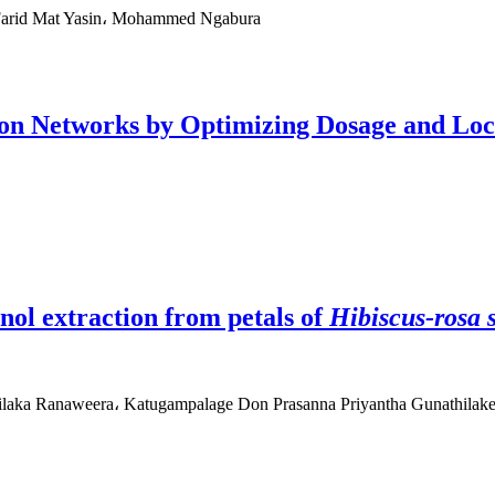
Farid Mat Yasin، Mohammed Ngabura
on Networks by Optimizing Dosage and Loca
nol extraction from petals of
Hibiscus-rosa 
aka Ranaweera، Katugampalage Don Prasanna Priyantha Gunathilak