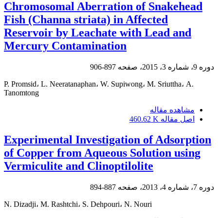
Chromosomal Aberration of Snakehead
Fish (Channa striata) in Affected
Reservoir by Leachate with Lead and
Mercury Contamination
دوره 9، شماره 3، 2015، صفحه
897-906
P. Promsid، L. Neeratanaphan، W. Supiwong، M. Sriuttha، A.
Tanomtong
مشاهده مقاله
اصل مقاله
460.62 K
Experimental Investigation of Adsorption
of Copper from Aqueous Solution using
Vermiculite and Clinoptilolite
دوره 7، شماره 4، 2013، صفحه
887-894
N. Dizadji، M. Rashtchi، S. Dehpouri، N. Nouri