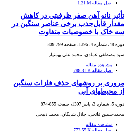
اصل مقاله
1.21 M
تأثیر نانو آهن صفر ظرفیتی در کاهش
مقدار قابل‌جذب برخی عناصر سنگین در
سه خاک با خصوصیات متفاوت
دوره 48، شماره 4، 1396، صفحه
799-809
سید مصطفی عمادی، محمد علی بهمنیار
مشاهده مقاله
اصل مقاله
788.31 K
مروری بر روش‏های حذف فلزات سنگین
از محیط‏های آبی
دوره 5، شماره 3، پاییز 1397، صفحه
855-874
محمدحسین فاتحی، جلال شایگان، محمد ذبیحی
مشاهده مقاله
اصل مقاله
773.55 K