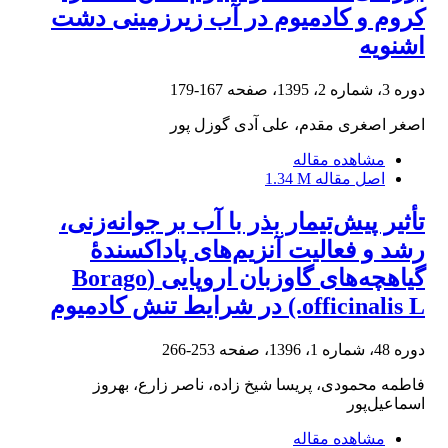
کروم و کادمیوم در آب زیرزمینی دشت
اشنویه
دوره 3، شماره 2، 1395، صفحه
167-179
اصغر اصغری مقدم، علی آدی گوزل پور
مشاهده مقاله
اصل مقاله
1.34 M
تأثیر پیش‌تیمار بذر با آب بر جوانه‌زنی،
رشد و فعالیت آنزیم‌های پاداکسندۀ
گیاهچه‌های گاوزبان اروپایی (Borago
officinalis L.) در شرایط تنش کادمیوم
دوره 48، شماره 1، 1396، صفحه
253-266
فاطمه محمودی، پریسا شیخ زاده، ناصر زارع، بهروز
اسماعیل‌پور
مشاهده مقاله