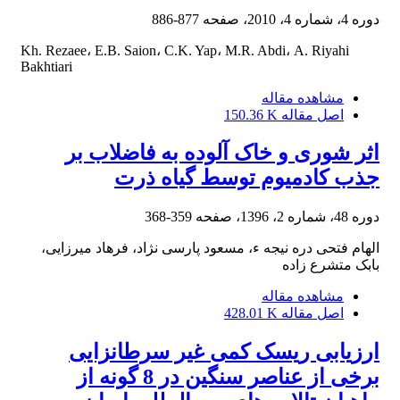
دوره 4، شماره 4، 2010، صفحه
877-886
Kh. Rezaee، E.B. Saion، C.K. Yap، M.R. Abdi، A. Riyahi
Bakhtiari
مشاهده مقاله
اصل مقاله
150.36 K
اثر شوری و خاک آلوده به فاضلاب بر
جذب کادمیوم توسط گیاه ذرت
دوره 48، شماره 2، 1396، صفحه
359-368
الهام فتحی دره نیجه ء، مسعود پارسی نژاد، فرهاد میرزایی،
بابک متشرع زاده
مشاهده مقاله
اصل مقاله
428.01 K
ارزیابی ریسک کمی غیر سرطانزایی
برخی از عناصر سنگین در 8 گونه از