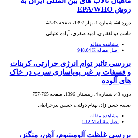
ماهیان تالاب های بین المللی ایران به
روش EPA/WHO
دوره 44، شماره 1، بهار 1397، صفحه
33-47
قاسم ذوالفقاری، امید صفری، آزاده عتباتی
مشاهده مقاله
اصل مقاله
948.64 K
بررسی تاثیر توام انرژی حرارتی، کربنات
و فسفات بر غیر پویاسازی سرب در خاک
های آلوده
دوره 43، شماره 4، زمستان 1396، صفحه
765-757
صفیه حسن زاد، بهنام دولتی، حسین پیرخراطی
مشاهده مقاله
اصل مقاله
1.12 M
بررسی غلظت آلومینیوم، آهن، منگنز،