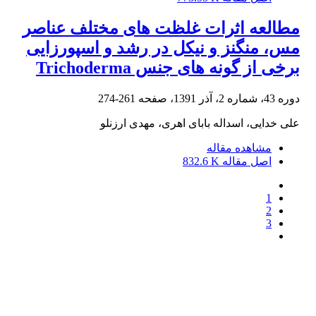
مطالعه اثرات غلظت های مختلف عناصر
مس، منگنز و نیکل در رشد و اسپورزایی
برخی از گونه های جنس Trichoderma
دوره 43، شماره 2، آذر 1391، صفحه
261-274
علی خدایی، اسداله بابای اهری، مهدی ارزنلو
مشاهده مقاله
اصل مقاله
832.6 K
1
2
3