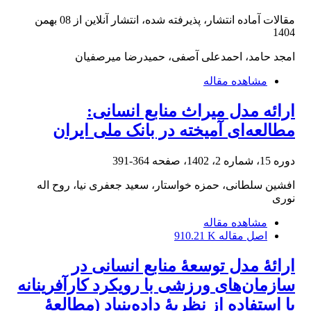
مقالات آماده انتشار، پذیرفته شده، انتشار آنلاین از
08 بهمن
1404
امجد حامد، احمدعلی آصفی، حمیدرضا میرصفیان
مشاهده مقاله
ارائه مدل میراث منابع انسانی:
مطالعه‌ای آمیخته در بانک ملی ایران
دوره 15، شماره 2، 1402، صفحه
364-391
افشین سلطانی، حمزه خواستار، سعید جعفری نیا، روح اله
نوری
مشاهده مقاله
اصل مقاله
910.21 K
ارائۀ مدل توسعۀ منابع انسانی در
سازمان‌های ورزشی با رویکرد کارآفرینانه
با استفاده از نظریۀ داده‌بنیاد (مطالعۀ