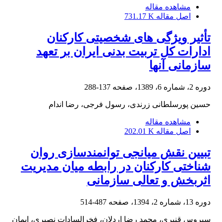
مشاهده مقاله
اصل مقاله
731.17 K
تأثیر ویژگی های شخصیتی کارکنان
ادارات کل تربیت بدنی ایران بر تعهد
سازمانی آنها
دوره 2، شماره 6، 1389، صفحه
137-288
حسین پورسلطانی زرندی، رسول فرجی، رضا اندام
مشاهده مقاله
اصل مقاله
202.01 K
تبیین نقش میانجی توانمندسازی روان
شناختی کارکنان در رابطه میان مدیریت
اثربخش و تعالی سازمانی
دوره 13، شماره 2، 1394، صفحه
487-514
سیروس قنبری، محمد رضا اردلان، فخرالسادات نصیری، ایمان