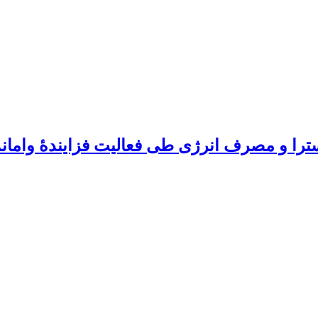
ترا و مصرف انرژی طی فعالیت فزایندۀ واماند