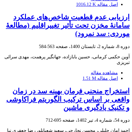
اصل مقاله
1016.12 K
ارزیابی عدم قطعیت شاخص‌های عملکرد
سامانۀ مخزن تحت تأثیر تغییراقلیم (مطالعۀ
موردی: سد نمرود)
دوره 8، شماره 2، تابستان 1400، صفحه
563-584
آوین حکمی کرمانی، حسین بابازاده، جهانگیر پرهمت، مهدی سرائی
تبریزی
مشاهده مقاله
اصل مقاله
1.51 M
استخراج منحنی فرمان بهینه سد در زمان
واقعی بر اساس ترکیب الگوریتم فراکاوشی
و تکنیک یادگیری ماشین
دوره 54، شماره 4، تیر 1402، صفحه
695-712
احمد امان جلیلی، محسن نجارچی، سعید شعبانلو، رضا جعفری نیا