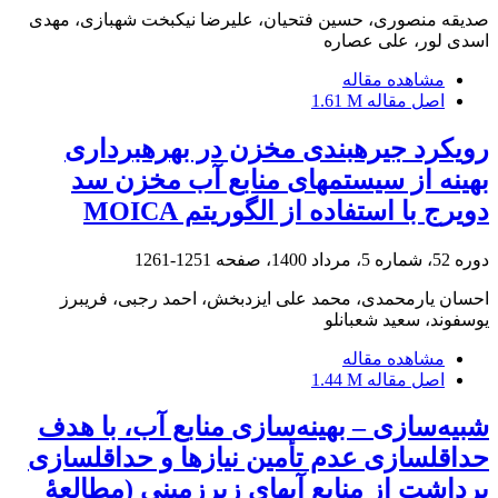
صدیقه منصوری، حسین فتحیان، علیرضا نیکبخت شهبازی، مهدی
اسدی لور، علی عصاره
مشاهده مقاله
اصل مقاله
1.61 M
رویکرد جیره؜بندی مخزن در بهره؜برداری
بهینه از سیستم؜های منابع آب مخزن سد
دویرج با استفاده از الگوریتم MOICA
دوره 52، شماره 5، مرداد 1400، صفحه
1251-1261
احسان یارمحمدی، محمد علی ایزدبخش، احمد رجبی، فریبرز
یوسفوند، سعید شعبانلو
مشاهده مقاله
اصل مقاله
1.44 M
شبیه‌سازی – بهینه‌سازی منابع آب، با هدف
حداقل‏سازی عدم تأمین نیازها و حداقل‏سازی
برداشت از منابع آب‏های زیرزمینی (مطالعۀ