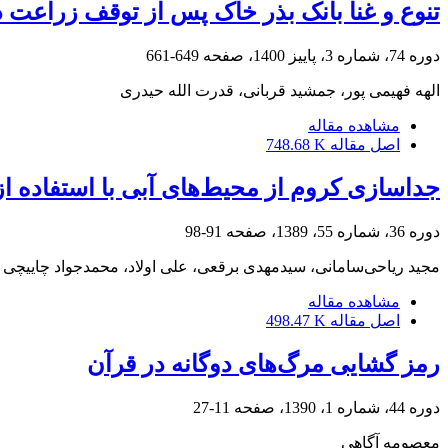
تنوع و غنا بانک بذر خاک پس از توقف زراعت در
دوره 74، شماره 3، پاییز 1400، صفحه
649-661
الهه فهیمی پور، جمشید قربانی، قدرت الله حیدری
مشاهده مقاله
اصل مقاله
748.68 K
جداسازی کروم از محیط‌های آبی با استفاده از د
دوره 36، شماره 55، 1389، صفحه
91-98
مجید ریاحی‌سامانی، سید‌مهدی برقعی، علی اولاد، محمد‌جواد چاییچی
مشاهده مقاله
اصل مقاله
498.47 K
رمز گشایی مرگ‌های دوگانه در قرآن
دوره 44، شماره 1، 1390، صفحه
11-27
معصومه آگاهی