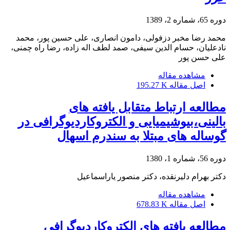
دوره 65، شماره 2، 1389
محمد رضا مخبر دزفولی، دامون انصاری، علی حسین پور، محمد
نادعلیان، حسام الدین سیفی، صمد لطف اله زاده، رضا راه چمنی،
علی حسن پور
مشاهده مقاله
اصل مقاله
195.27 K
مطالعه ارتباط متقابل یافته های
بالینی،بیوشیمیایی و الکتروکاردیوگرافی در
گوساله های مبتلا به سندرم اسهال
دوره 56، شماره 1، 1380
دکتر بهرام دلیرنقده، دکتر منصور یاراسماعیل
مشاهده مقاله
اصل مقاله
678.83 K
مطالعه یافته های الکتروکاردیوگرافی