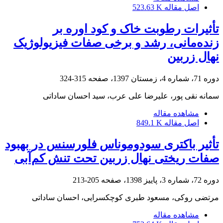
اصل مقاله
523.63 K
تأثیرات رطوبت خاک و کود اوره بر
زنده‌مانی، رشد و برخی صفات فیزیولوژیک
نهال زربین
دوره 71، شماره 4، زمستان 1397، صفحه
315-324
سمانه نقی پور، علیرضا علی عرب، سید احسان ساداتی
مشاهده مقاله
اصل مقاله
849.1 K
تأثیر باکتری سودوموناس فلورسنس در بهبود
صفات ریختی نهال زربین تحت تنش کم‌آبی
دوره 72، شماره 3، پاییز 1398، صفحه
205-213
مرتضی روکی، مسعود طبری کوچکسرایی، احسان ساداتی
مشاهده مقاله