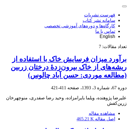
فهرست نشریات
سامانه نشر کتاب
کارگاه‌ها و دوره‌های آموزشی تخصصی
تماس با ما
English
تعداد مقالات:
7
برآورد میزان فرسایش خاک با استفاده از
ریشه‌های از خاک بیرون‌زدۀ درختان زربین
(مطالعه موردی: حسن‏ آباد چالوس)
دوره 67، شماره 3، 1393، صفحه
411-421
علیرضا پژوهنده، ویلما بایرام‏‏زاده، وحید رضا صفدری، منوچهرخان
زرین‌کفش
مشاهده مقاله
اصل مقاله
465.21 K