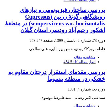
بررسی ساختار، فیزیونومی و نیازهای
رویشگاهی گونۀ زربین (Cupressus
sempervirens var. horizontalis) در منطقۀ
اشکور رحیم‌آباد رودسر، استان گیلان
دوره 73، شماره 2، تابستان 1399، صفحه
247-258
فاطمه پورکاکرودی، حسن پوربابایی، علی صالحی
مشاهده مقاله
اصل مقاله
454.51 K
بررسی مقدمای استقرار درختان مقاوم به
خشکی در منطقه پیسوما
دوره 55، شماره 4، 1381
سیدعلی اکبر رضایی، سیدعلیرضا موسوی
مشاهده مقاله