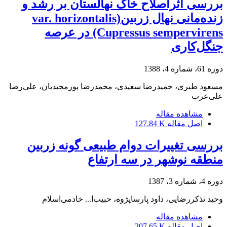
بررسی اثراصلاح خاک نهالستان بر رشد و
زنده‌مانی نهال زربینvar. horizontalis)
(Cupressus sempervirens در عرصه
جنگل‌کاری
دوره 61، شماره 4، 1388
مسعود طبری، حمیدرضا سعیدی، محمدرضا پورمجیدیان، علی‌رضا
علی‌عرب
مشاهده مقاله
اصل مقاله
127.84 K
بررسی تغییرات دوام طبیعی گونه زربین
منطقه نوشهر در سه ارتفاع
دوره 4، شماره 3، 1387
وحید تذکررضایی، داود پارساپژوه، حبیب‌ا... خادمی‌اسلام
مشاهده مقاله
اصل مقاله
207.65 K