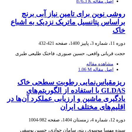
اصل مقاله
876.3 K
روشی نوین برای تامین نیاز آبی برنج
براساس پتانسیل ماتریک نزدیک به اشباع
خاک
دوره 11، شماره 3، پاییز 1400، صفحه
421-432
حجت قربانی واقعی، حسین صبوری، فاختک طلیعی طبری
مشاهده مقاله
اصل مقاله
1.06 M
ریز‌مقیاس‌نمایی رطوبت سطحی خاک
GLDAS با استفاده از الگوریتم‌های
یادگیری ماشین و ارزیابی عملکرد آن‌ها در
اقلیم‌های مختلف ایران
دوره 12، شماره 4، زمستان 1404، صفحه
982-1004
سیده مهسا موسوی رینه، سامان جوادی، حسین یوسفی