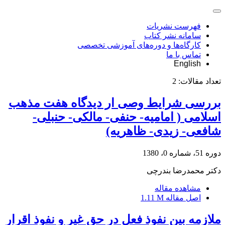
فهرست نشریات
سامانه نشر کتاب
کارگاه‌ها و دوره‌های آموزشی تخصصی
تماس با ما
English
تعداد مقالات:
2
بررسی شرایط وصی ار دیدگاه هفت مذهب
اسلامی ( امامیه- حنفی- مالکی- حنبلی-
شافعی- زیدی- ظاهریه)
دوره 51، شماره 0، 1380
دکتر محمدرضا بندرچی
مشاهده مقاله
اصل مقاله
1.11 M
ملازمه بین نفوذ فعل در حق غیر و نفوذ اقرار