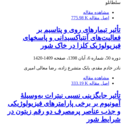
سلطانلو
مشاهده مقاله
اصل مقاله
775.98 K
تأثیر تیمارهای روی و پتاسیم بر
فعالیت‌های‎ آنتی‎اکسیدانی و پاسخ‎های
فیزیولوژیک کلزا در خاک شور
دوره 50، شماره 6، آبان 1398، صفحه
1409-1420
نادر خادم مقدم، بابک متشرع زاده، رضا معالی امیری
مشاهده مقاله
اصل مقاله
333.19 K
تأثیر جایگزینی نسبی نیترات به‌وسیلۀ
آمونیوم بر برخی پارامترهای فیزیولوژیکی
و جذب عناصر پر‌مصرف دو رقم زیتون در
شرایط شور