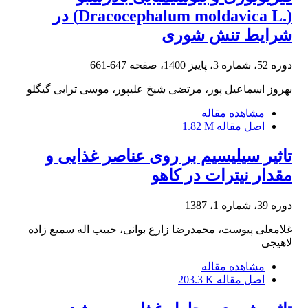
‏(‏Dracocephalum moldavica L.‎‏) در
شرایط تنش شوری
دوره 52، شماره 3، پاییز 1400، صفحه
647-661
بهروز اسماعیل پور، مرتضی شیخ علیپور، موسی ترابی گیگلو
مشاهده مقاله
اصل مقاله
1.82 M
تاثیر سیلیسیم بر روی عناصر غذایی و
مقدار نیترات در کاهو
دوره 39، شماره 1، 1387
غلامعلی پیوست، محمدرضا زارع بوانی، حبیب اله سمیع زاده
لاهیجی
مشاهده مقاله
اصل مقاله
203.3 K