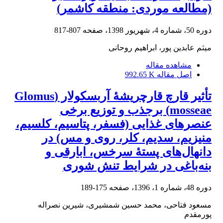
(مطالعه موردی: منطقه کاشمر)
دوره 50، شماره 4، شهریور 1398، صفحه
807-817
میثم عابدین پور، ابراهیم روحانی
مشاهده مقاله
اصل مقاله
992.65 K
تأثیر قارچ قارچریشۀ آربسکولار (Glomus
mosseae) برجذب و توزیع برخی
عنصرهای غذایی (فسفر، پتاسیم، کلسیم،
منیزیم، سدیم، کلر، روی و مس) در
دانهال‌های پستۀ سرخس، ابارقی و
بنه‌باغی در شرایط تنش شوری
دوره 48، شماره 1، 1396، صفحه
175-189
مسعود فتاحی، محمد حسین شمشیری، شیرین نصراله
پورمقدم