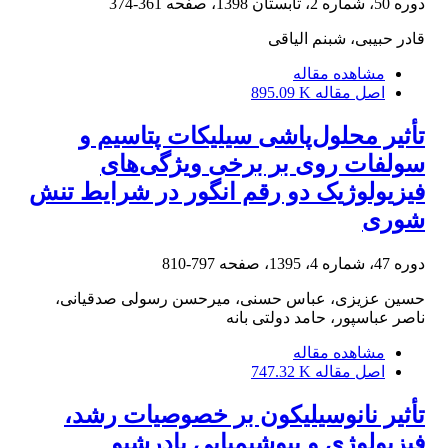
دوره 50، شماره 2، تابستان 1398، صفحه
361-374
قادر حبیبی، شبنم الیاقی
مشاهده مقاله
اصل مقاله
895.09 K
تأثیر محلول‌پاشی سیلیکات پتاسیم و
سولفات روی بر برخی ویژگی‌های
فیزیولوژیک دو رقم انگور در شرایط تنش
شوری
دوره 47، شماره 4، 1395، صفحه
797-810
حسین عزیزی، عباس حسنی، میرحسن رسولی صدقیانی،
ناصر عباسپور، حامد دولتی بانه
مشاهده مقاله
اصل مقاله
747.32 K
‏‌تأثیر نانوسیلیکون بر خصوصیات رشد،
فیزیولوژی و بیوشیمیایی بادرشبو