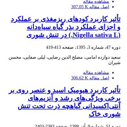
مشاهده مقاله
اصل مقاله
307.05 K
تأثیر کاربرد کودهای ریزمغذی بر عملکرد
و اجزای عملکرد بذر گیاه سیاه‌دانه
(Nigella sativa L.) در تنش شوری
دوره 47، شماره 3، 1395، صفحه
413-419
سعید دوازده امامی، مصلح الدین رضایی، لیلی صفایی، محسن
شیران
مشاهده مقاله
اصل مقاله
306.62 K
تأثیر کاربرد هیومیک اسید و عنصر روی بر
برخی ویژگی‌های رشد و آنزیم‌های
آنتی‌اکسیدانی گیاهچه ذرت تحت تنش
شوری خاک
دوره 51، شماره 9، آذر 1399، صفحه
2393-2403