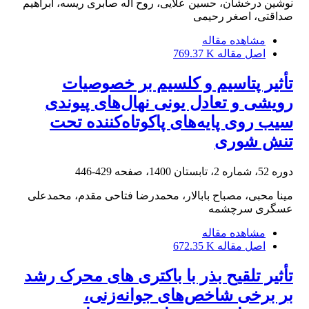
نوشین درخشان، حسین علایی، روح اله صابری ریسه، ابراهیم
صداقتی، اصغر رحیمی
مشاهده مقاله
اصل مقاله
769.37 K
تأثیر پتاسیم و کلسیم بر خصوصیات
رویشی و تعادل یونی نهال‌های‌ پیوندی
سیب روی پایه‌های ‏پاکوتاه‌کننده تحت
تنش شوری
دوره 52، شماره 2، تابستان 1400، صفحه
429-446
مینا محبی، مصباح بابالار، محمدرضا فتاحی مقدم، محمدعلی
عسگری سرچشمه
مشاهده مقاله
اصل مقاله
672.35 K
تأثیر تلقیح بذر با باکتری های محرک رشد
بر برخی شاخص‌های جوانه‌زنی،