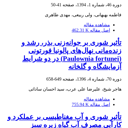
دوره 46، شماره 1، 1394، صفحه
41-50
فاطمه بهبهانی، ولی ربیعی، مهدی طاهری
مشاهده مقاله
اصل مقاله
462.31 K
تأثیر شوری بر جوانه‌زنی بذر، رشد و
زنده‌مانی نهال‌های پالونیا فورتونی
(Paulownia fortunei) در دو شرایط
آزمایشگاه و گلخانه
دوره 70، شماره 4، 1396، صفحه
649-658
هاجر شیخ، علیرضا علی عرب، سید احسان ساداتی
مشاهده مقاله
اصل مقاله
755.94 K
تأثیر شوری و آب مغناطیسی بر عملکرد و
کارآیی مصرف آب گیاه زیره سبز