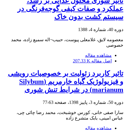
تاثیر شوری محلول غذایی بر رشد،
عملکرد و صفات کیفی گوجه‌فرنگی در
سیستم کشت بدون خاک
دوره 40، شماره 4، 1388
معصومه لایق، غلامعلی پیوست، حبیب¬اله سمیع زاده، محمد
خصوصی
مشاهده مقاله
اصل مقاله
207.33 K
تاثیر کاربرد زئولیت بر خصوصیات رویشی
و فیزیولوژیک گیاه خارمریم (Silybum
marianum) در شرایط تنش شوری
دوره 50، شماره 3، پاییز 1398، صفحه
63-77
سارا صفی خانی، کورس خوشبخت، محمد رضا چائی چی،
عباس امینی، بابک متشرع زاده
مشاهده مقاله