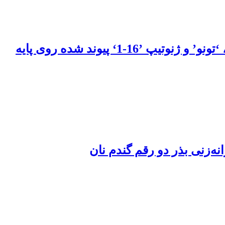
اثر تنش شوری بر خصوصیات رشدی و غلظت عناصر غذایی در رقم‌های بادام ‘شاهرود 12’، ‘تونو’ و ژنوتیپ ’16-1‘ پیوند شده روی پایه
نه‌زنی بذر دو رقم گندم نان