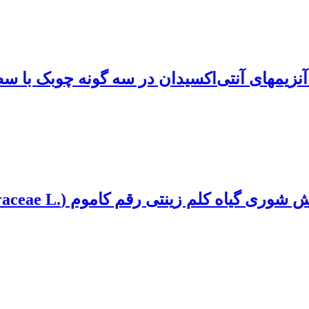
نزیمهای آنتی‌اکسیدان در سه گونه چوبک با س
 زینتی رقم کاموم ‏(‏Brassica oleraceae L.‎‏)‏