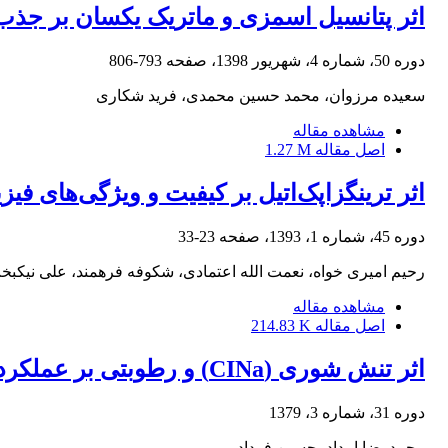
اثر پتانسیل اسمزی و ماتریک یکسان بر جذ
دوره 50، شماره 4، شهریور 1398، صفحه
793-806
سعیده مرزوان، محمد حسین محمدی، فرید شکاری
مشاهده مقاله
اصل مقاله
1.27 M
اثر ترینگزاپک‌اتیل بر کیفیت و ویژگی‌های فیزیولوژیک چمن لولیوم 
دوره 45، شماره 1، 1393، صفحه
23-33
رحیم امیری خواه، نعمت الله اعتمادی، شکوفه فرهمند، علی نیکبخ
مشاهده مقاله
اصل مقاله
214.83 K
اثر تنش شوری (CINa) و رطوبتی بر عملکرد ذرت
دوره 31، شماره 3، 1379
محمدرضا امداد، حسین فرداد