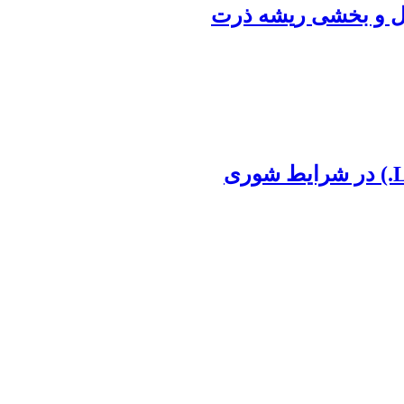
امل و بخشی ریشه ذرت