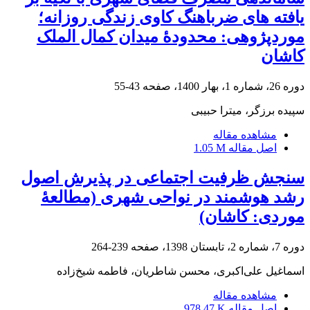
یافته‏ های ضرباهنگ کاوی زندگی روزانه؛
موردپژوهی: محدودۀ میدان کمال‏ الملک
کاشان
دوره 26، شماره 1، بهار 1400، صفحه
43-55
سپیده برزگر، میترا حبیبی
مشاهده مقاله
اصل مقاله
1.05 M
سنجش ظرفیت اجتماعی در پذیرش اصول
رشد هوشمند در نواحی شهری (مطالعۀ
موردی: کاشان)
دوره 7، شماره 2، تابستان 1398، صفحه
239-264
اسماغیل علی‌اکبری، محسن شاطریان، فاطمه شیخ‌زاده
مشاهده مقاله
اصل مقاله
978.47 K