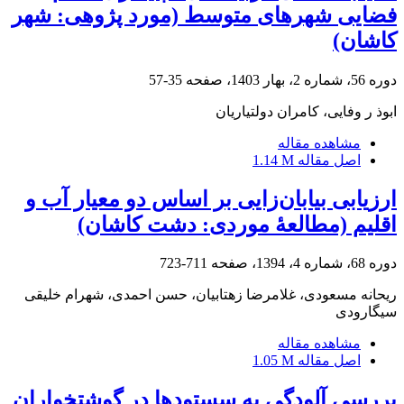
فضایی شهرهای متوسط (مورد پژوهی: شهر
کاشان)
دوره 56، شماره 2، بهار 1403، صفحه
35-57
ابوذ ر وفایی، کامران دولتیاریان
مشاهده مقاله
اصل مقاله
1.14 M
ارزیابی بیابان‌زایی بر اساس دو معیار آب و
اقلیم (مطالعۀ موردی: دشت کاشان)
دوره 68، شماره 4، 1394، صفحه
711-723
ریحانه مسعودی، غلامرضا زهتابیان، حسن احمدی، شهرام خلیقی
سیگارودی
مشاهده مقاله
اصل مقاله
1.05 M
بررسی آلودگی به سستودها در گوشتخواران