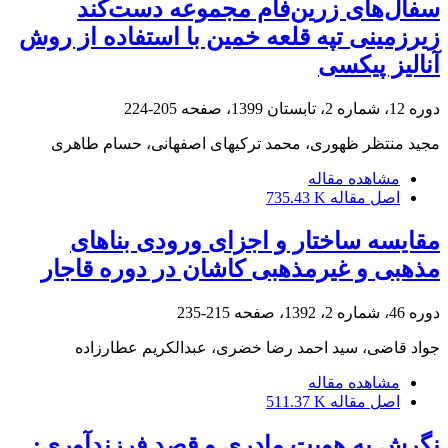
سفال‌های زرین‌فام مجموعه دست‌کند
زیرزمینی تپه قلعه خمین با استفاده از روش
آنالیز پیکسی
دوره 12، شماره 2، تابستان 1399، صفحه
205-224
مجید منتظر ظهوری، محمد ترکیهای اصفهانی، حسام طاهری
مشاهده مقاله
اصل مقاله
735.43 K
مقایسه ساختار و اجزای ورودی بناهای
مذهبی و غیرمذهبی کاشان در دوره قاجار
دوره 46، شماره 2، 1392، صفحه
215-235
جواد قاضی، سید احمد رضا خضری، عبدالکریم عطارزاده
مشاهده مقاله
اصل مقاله
511.37 K
نگرش به هویت مادری و قصد فرزندآوری: