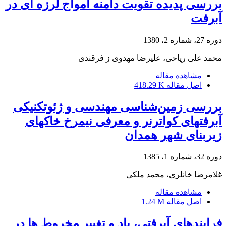
بررسی پدیده تقویت دامنه امواج لرزه ای در
آبرفت
دوره 27، شماره 2، 1380
محمد علی ریاحی، علیرضا مهدوی ز فرقندی
مشاهده مقاله
اصل مقاله
418.29 K
بررسی زمین‌شناسی مهندسی و ژئوتکنیکی
آبرفتهای کواترنر و معرفی نیمرخ خاکهای
زیربنای شهر همدان
دوره 32، شماره 1، 1385
غلامرضا خانلری، محمد ملکی
مشاهده مقاله
اصل مقاله
1.24 M
فرایندهای آبرفتی، باد و تغییر مخروط ها در