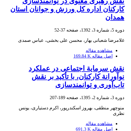
نقش رهبری معنوی در توانمندسازی
کارکنان اداره کل ورزش و جوانان استان
همدان
دوره 5، شماره 3، 1392، صفحه
37-52
غلامرضا شعبانی بهار، محسن علی بخشی، عباس صمدی
مشاهده مقاله
اصل مقاله
169.84 K
نقش سرمایة اجتماعی در عملکرد
نوآورانة کارکنان، با تأکید بر نقش
تاب‌آوری و توانمندسازی
دوره 3، شماره 2، 1395، صفحه
189-207
منوچهر منطقی، بهروز اسکندرپور، اکرم دستیاری، یونس
نظری
مشاهده مقاله
اصل مقاله
691.3 K