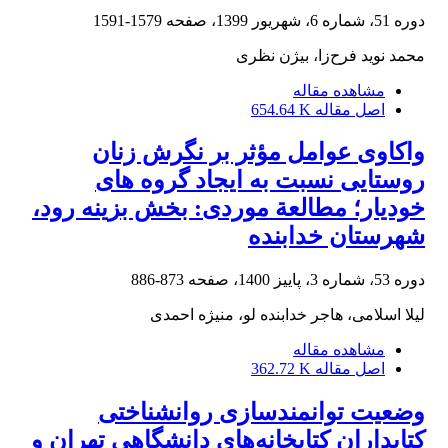
دوره 51، شماره 6، شهریور 1399، صفحه
1579-1591
محمد نوید فرح‌زا، بیژن نظری
مشاهده مقاله
اصل مقاله
654.64 K
واکاوی عوامل مؤثر بر نگرش زنان
روستایی نسبت به ایجاد گروه ‏های
خودیار؛ مطالعة موردی: بخش بزینه‏ رود،
شهرستان خدابنده
دوره 53، شماره 3، پاییز 1400، صفحه
873-886
لیلا اسلامی، هاجر خدابنده لو، منیژه احمدی
مشاهده مقاله
اصل مقاله
362.72 K
وضعیت توانمندسازی روانشناختی
کتابداران کتابخانه‌های دانشگاهی تهران و