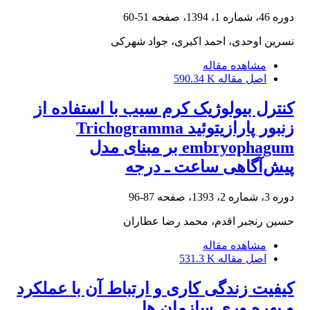
دوره 46، شماره 1، 1394، صفحه
51-60
نسرین اوحدی، احمد اکبری، جواد شهرکی
مشاهده مقاله
اصل مقاله
590.34 K
کنترل بیولوژیک کرم سیب با استفاده از
زنبور پارازیتوئید Trichogramma
embryophagum بر مبنای مدل
پیش‌آگاهی ساعت ـ درجه
دوره 3، شماره 2، 1393، صفحه
87-96
حسین رنجبر اقدم، محمد رضا عطاران
مشاهده مقاله
اصل مقاله
531.3 K
کیفیت زندگی کاری و ارتباط آن با عملکرد
و بهره وری سازمان ها