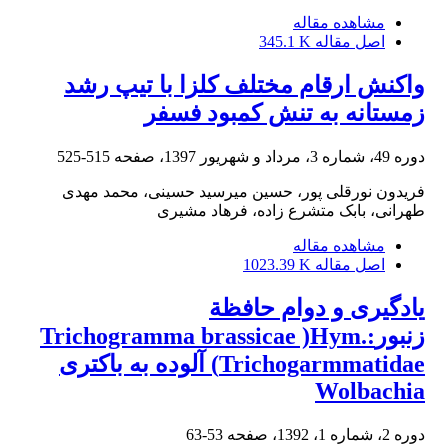
مشاهده مقاله
اصل مقاله
345.1 K
واکنش ارقام مختلف کلزا با تیپ رشد
زمستانه به تنش کمبود فسفر
دوره 49، شماره 3، مرداد و شهریور 1397، صفحه
515-525
فریدون نورقلی پور، حسین میرسید حسینی، محمد مهدی
طهرانی، بابک متشرع زاده، فرهاد مشیری
مشاهده مقاله
اصل مقاله
1023.39 K
یادگیری و دوام حافظة
زنبورTrichogramma brassicae )Hym.:
Trichogarmmatidae) آلوده به باکتری
Wolbachia
دوره 2، شماره 1، 1392، صفحه
53-63