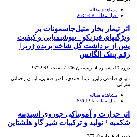
مشاهده مقاله
اصل مقاله
263.99 K
اثر تیمار بخار متیل‌جاسمونات بر
ویژگی‏های فیزیکو - بیوشیمیایی و کیفیت
پس از برداشت گل شاخه‌ بریده ژربرا
رقم پینک الگانس
دوره 19، شماره 4، زمستان 1396، صفحه
963-977
مهدی صادقی راویز، نیما احمدی، ناصر صفایی، ایمان رحمانی
هنزکی
مشاهده مقاله
اصل مقاله
650.13 K
اثر حرارت و آمونیاکی جوروی اسیدیته
شکمبه ‘ تولید و ترکیبات شیر گاو هلشتاین
دوره 4، شماره 0، 1377