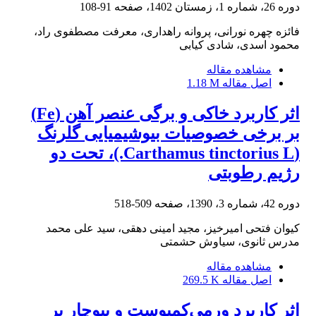
دوره 26، شماره 1، زمستان 1402، صفحه
91-108
فائزه چهره نورانی، پروانه راهداری، معرفت مصطفوی راد،
محمود اسدی، شادی کیابی
مشاهده مقاله
اصل مقاله
1.18 M
اثر کاربرد خاکی و برگی عنصر آهن (Fe)
بر برخی خصوصیات بیوشیمیایی گلرنگ
(Carthamus tinctorius L.)، تحت دو
رژیم رطوبتی
دوره 42، شماره 3، 1390، صفحه
509-518
کیوان فتحی امیرخیز، مجید امینی دهقی، سید علی محمد
مدرس ثانوی، سیاوش حشمتی
مشاهده مقاله
اصل مقاله
269.5 K
اثر کاربرد ورمی‌کمپوست و بیوچار بر