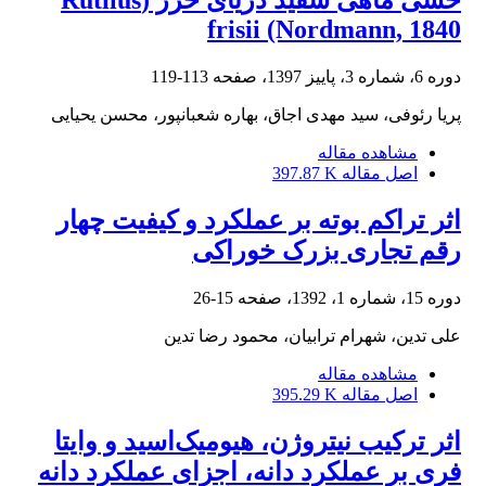
حسی ماهی سفید دریای خزر (Rutilus
frisii (Nordmann, 1840
دوره 6، شماره 3، پاییز 1397، صفحه
113-119
پریا رئوفی، سید مهدی اجاق، بهاره شعبانپور، محسن یحیایی
مشاهده مقاله
اصل مقاله
397.87 K
اثر تراکم بوته بر عملکرد و کیفیت چهار
رقم تجاری بزرک خوراکی
دوره 15، شماره 1، 1392، صفحه
15-26
علی تدین، شهرام ترابیان، محمود رضا تدین
مشاهده مقاله
اصل مقاله
395.29 K
اثر ترکیب نیتروژن، هیومیک‌اسید و وایتا
فری بر عملکرد دانه، اجزای عملکرد دانه