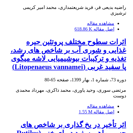
راضیه بدیعی فر، فرید شریعتمداری، محمد امیر کریمی
ترشیزی
مشاهده مقاله
اصل مقاله
618.86 K
اثرات سطوح مختلف پروتئین جیره
غذایی و شوری آب بر شاخص های رشد،
تغذیه و ترکیبات بیوشیمیایی لاشه میگوی
پا سفید غربی (Litopenaeus vannamei)
دوره 73، شماره 1، بهار 1399، صفحه
65-80
مرتضی سوری، وحید یاوری، محمد ذاکری، مهرداد محمدی
دوست
مشاهده مقاله
اصل مقاله
1.55 M
اثر تأخیر در یخ گذاری بر شاخص های