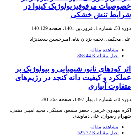
خصوصیات مرفوفیزیولوژیک کینوا در
شرایط تنش خشکی
دوره 53، شماره 1، فروردین 1401، صفحه
129-140
علی محکمی، نجمه یزدان پناه، امیرحسین سعیدنژاد
مشاهده مقاله
اصل مقاله
868.44 K
اثر کودهای نانو، شیمیایی و بیولوژیک بر
عملکرد و کیفیت دانه کنجد در رژیم‌های
متفاوت آبیاری
دوره 20، شماره 1، بهار 1397، صفحه
263-281
اکرم مهدوی خرمی، جعفر مسعود سینکی، مجید امینی دهقی،
شهرام رضوان، علی دماوندی
مشاهده مقاله
اصل مقاله
525.72 K