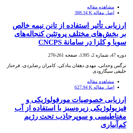
مشاهده مقاله
اصل مقاله
388.34 K
ارزیابی تأثیر استفاده از تانن نیمه خالص
بر بخش‌های مختلف پروتئین کنجاله‌های
سویا و کلزا در سامانة CNCPS
دوره 47، شماره 2، 1395، صفحه
261-270
نرگس وحدانی، مهدی دهقان بنادکی، کامران رضایزدی، فرحناز
خلیقی سیگارودی
مشاهده مقاله
اصل مقاله
627.94 K
ارزیابی خصوصیات مورفولوژیکی و
فیزیولوژیکی زیره‌سبز با استفاده از آب
مغناطیسی و سوپرجاذب تحت رژیم
کم‌آبیاری