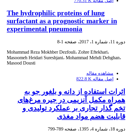
اصل مقاله
770.31 K
The hydrophilic proteins of lung
surfactant as a prognostic marker in
experimental pneumonia
دوره 11، شماره 1، 2017، صفحه
1-8
Mohammad Reza Mokhber Dezfouli، Zohre Eftekhari،
Masoomeh Heidari Sureshjani، Mohammad Mehdi Dehghan،
Masood Dousti
مشاهده مقاله
اصل مقاله
822.8 K
اثرات استفاده از دانه و بلغور جو به
همراه مکمل آنزیمی در جیره مرغ‌های
تخم گذار تجاری بر عملکرد تولیدی و
قابلیت هضم مواد مغذی
دوره 18، شماره 4، 1395، صفحه
789-799