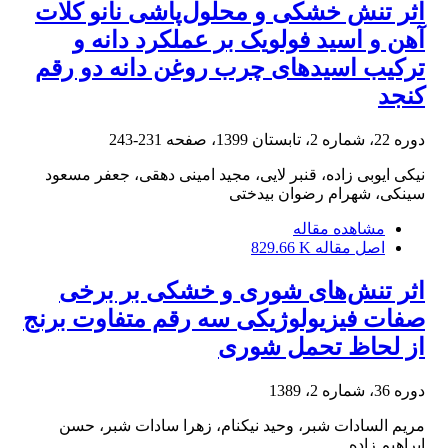
اثر تنش خشکی و محلول‌پاشی نانو کلات
آهن و اسید فولویک بر عملکرد دانه و
ترکیب اسیدهای چرب روغن دانه دو رقم
کنجد
دوره 22، شماره 2، تابستان 1399، صفحه
231-243
نیکی ایوبی زاده، قنبر لایی، مجید امینی دهقی، جعفر مسعود
سینکی، شهرام رضوان بیدختی
مشاهده مقاله
اصل مقاله
829.66 K
اثر تنش‌های شوری و خشکی بر برخی
صفات فیزیولوژیکی سه رقم متفاوت برنج
از لحاظ تحمل شوری
دوره 36، شماره 2، 1389
مریم السادات شبر، وحید نیکنام، زهرا سادات شبر، حسن
ابراهیم زاده