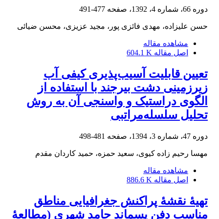
دوره 66، شماره 4، 1392، صفحه
477-491
حسن علیزاده، مهدی فائزی پور، مجید عزیزی، محسن ضیائی
مشاهده مقاله
اصل مقاله
604.1 K
تعیین قابلیت آسیب‌پذیری کیفی آب
زیرزمینی دشت بیرجند با استفاده از
الگوی دراستیک و واسنجی آن به روش
تحلیل سلسله‌مراتبی
دوره 47، شماره 3، 1394، صفحه
481-498
مهسا رحیم زاده کیوی، سعید حمزه، حمید کاردان مقدم
مشاهده مقاله
اصل مقاله
886.6 K
تهیۀ نقشۀ پراکنش جغرافیایی مناطق
مناسب دفن پسماند جامد شهری (مطالعۀ