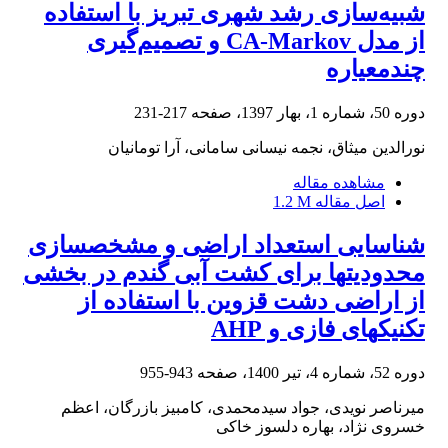
شبیه‌سازی رشد شهری تبریز با استفاده
از مدل CA-Markov و تصمیم‌گیری
چندمعیاره
دوره 50، شماره 1، بهار 1397، صفحه
217-231
نورالدین میثاق، نجمه نیسانی سامانی، آرا تومانیان
مشاهده مقاله
اصل مقاله
1.2 M
شناسایی استعداد اراضی و مشخص‎سازی
محدودیت‎ها برای کشت آبی گندم در بخشی
از اراضی دشت قزوین با استفاده از
تکنیک‎های فازی و AHP
دوره 52، شماره 4، تیر 1400، صفحه
943-955
میرناصر نویدی، جواد سیدمحمدی، کامبیز بازرگان، اعظم
خسروی نژاد، بهاره دلسوز خاکی