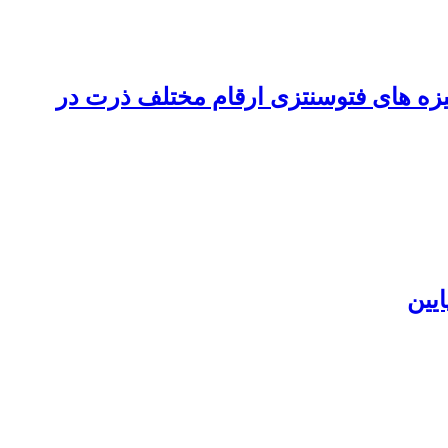
زه ‏های فتوسنتزی ارقام مختلف ذرت در
یین