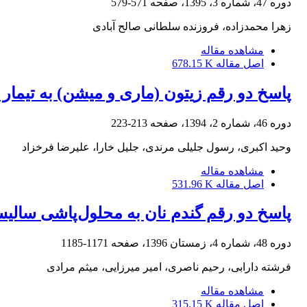
دوره 47، شماره 3، 1395، صفحه
571-579
زهرا محمدزاده، فروزنده سلطانی صالح آبادی
مشاهده مقاله
اصل مقاله
678.15 K
‌پاسخ دو رقم زیتون (ماری و میشن) به تی
دوره 46، شماره 2، 1394، صفحه
213-223
وحید اکبری، رسول جلیلی مرندی، جلیل خارا، علیرضا فرخزاد
مشاهده مقاله
اصل مقاله
531.96 K
پاسخ دو رقم گندم نان به محلول‌پاشی سالی
دوره 48، شماره 4، زمستان 1396، صفحه
1171-1185
فرشته دارابی، رحیم ناصری، امیر میرزایی، میثم مرادی
مشاهده مقاله
اصل مقاله
315.15 K