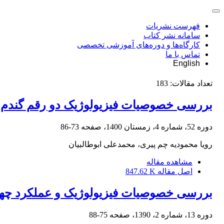
فهرست نشریات
سامانه نشر کتاب
کارگاه‌ها و دوره‌های آموزشی تخصصی
تماس با ما
English
تعداد مقالات:
183
بررسی خصوصیات فیزیولوژیک دو رقم گندم (Triticum aestivum ) در پاسخ به تنش شوری و مایکوری
دوره 52، شماره 4، زمستان 1400، صفحه
73-86
رویا محمودیه چم پیری، محمدعلی ابوطالبیان
مشاهده مقاله
اصل مقاله
847.62 K
بررسی خصوصیات فیزیولوژیک و عملکرد چها
دوره 13، شماره 2، 1390، صفحه
75-88