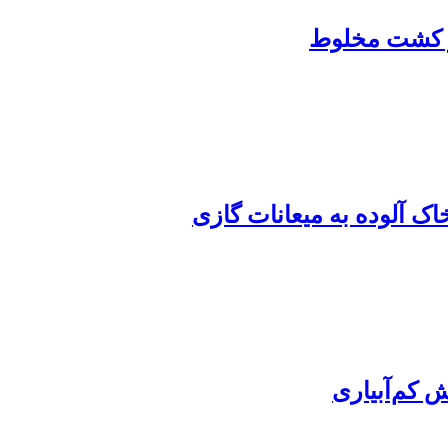
اک آلوده به میعانات گازی
ش کم‌آبیاری