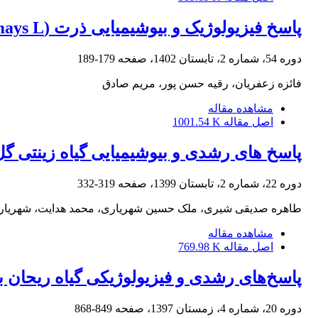
پاسخ فیزیولوژیک و بیوشیمیایی ذرت (Zea mays L.) و سویا (Glycine max L.) به کادمیم در کشت مخلوط
دوره 54، شماره 2، تابستان 1402، صفحه
179-189
فائزه زعفریان، رقیه حسن پور، مریم صادق
مشاهده مقاله
اصل مقاله
1001.54 K
پاسخ های رشدی و بیوشیمیایی گیاه زینتی گل 
دوره 22، شماره 2، تابستان 1399، صفحه
319-332
طاهره صدیقی شیری، ملک حسین شهریاری، محمد هدایت، شهریا
مشاهده مقاله
اصل مقاله
769.98 K
پاسخ‌های رشدی و فیزیولوژیکی گیاه ریحان به
دوره 20، شماره 4، زمستان 1397، صفحه
849-868