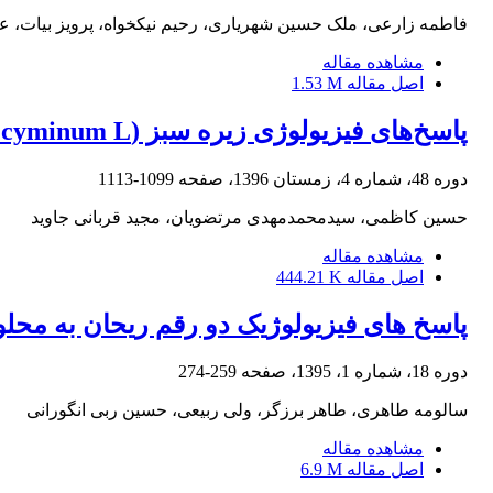
فاطمه زارعی، ملک حسین شهریاری، رحیم نیکخواه، پرویز بیات، علی
مشاهده مقاله
اصل مقاله
1.53 M
پاسخ‌های فیزیولوژی زیره سبز (Cuminum cyminum L) به تنش کم‌آبی
دوره 48، شماره 4، زمستان 1396، صفحه
1099-1113
حسین کاظمی، سیدمحمدمهدی مرتضویان، مجید قربانی جاوید
مشاهده مقاله
اصل مقاله
444.21 K
پاسخ های فیزیولوژیک دو رقم ریحان به مح
دوره 18، شماره 1، 1395، صفحه
259-274
سالومه طاهری، طاهر برزگر، ولی ربیعی، حسین ربی انگورانی
مشاهده مقاله
اصل مقاله
6.9 M