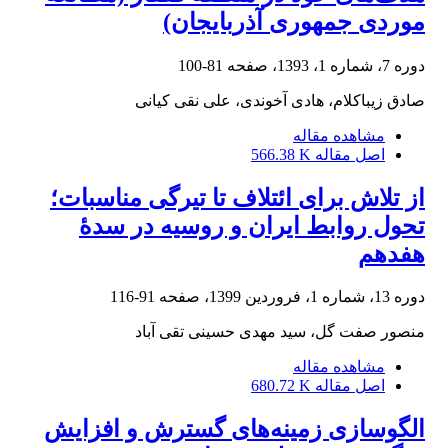
موردی جمهوری آذربایجان)
دوره 7، شماره 1، 1393، صفحه
81-100
صادق زیباکلام، هادی آخوندی، علی نقی کیانی
مشاهده مقاله
اصل مقاله
566.38 K
از تلاش برای ائتلاف تا تیرگی مناسبات؛
تحول روابط ایران و روسیه در سدۀ
هفدهم
دوره 13، شماره 1، فروردین 1399، صفحه
91-116
منصور صفت گل، سید مهدی حسینی تقی آباد
مشاهده مقاله
اصل مقاله
680.72 K
الگو‌سازی زمینه‌های گسترش و افزایش