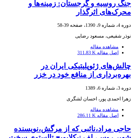
جنگ روسیه و گرجستان: ‌زمینه‌ها و
محرک‌های اثرگذار
دوره 4، شماره 9، 1390، صفحه
39-58
نوذر شفیعی، مسعود رضایی
مشاهده مقاله
اصل مقاله
311.83 K
چالش‌های ژئوپلیتیکی ایران در
بهره‌برداری از منافع خود در خزر
دوره 3، شماره 6، 1389
زهرا احمدی پور، احسان لشگری
مشاهده مقاله
اصل مقاله
286.11 K
حاجی مراد،نائبی که از مرگش،نویسنده
شهیر روس، لف نیکلایویچ تالستوی سخت