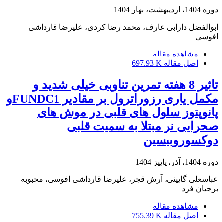
دوره 1404، اردیبهشت، بهار 1404
ابوالفضل دارابی عارف، محمد رضا کردی، علیرضا قارداشی
افوسی
مشاهده مقاله
اصل مقاله
697.93 K
تاثیر 8 هفته تمرین تناوبی خیلی شدید و
مکمل یاری رزوراترول بر مقادیر FUNDC1و
پانوپتوز سلول های قلبی در موش های
صحرایی نر مبتلا به سمیت قلبی
دوکسوروبیسین
دوره 1404، آذر، پاییز 1404
عباسعلی گایینی، آرش قجر، علیرضا قارداشی افوسی، محبوبه
برجیان فرد
مشاهده مقاله
اصل مقاله
755.39 K