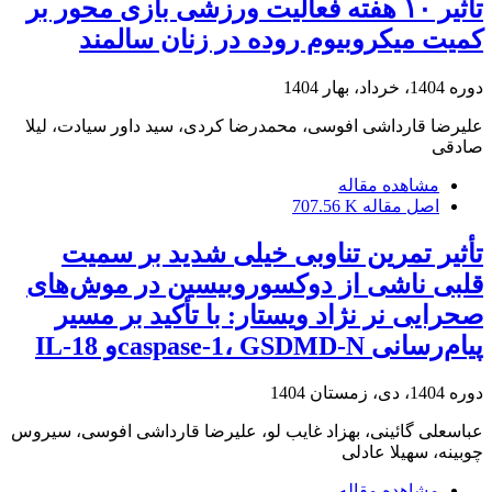
تأثیر ۱۰ هفته فعالیت ورزشی بازی محور بر
کمیت میکروبیوم روده در زنان سالمند
دوره 1404، خرداد، بهار 1404
علیرضا قارداشی افوسی، محمدرضا کردی، سید داور سیادت، لیلا
صادقی
مشاهده مقاله
اصل مقاله
707.56 K
تأثیر تمرین تناوبی خیلی شدید بر سمیت
قلبی ناشی از دوکسوروبیسین در موش‌های
صحرایی نر نژاد ویستار: با تأکید بر مسیر
پیام‌رسانی caspase-1، GSDMD-Nو IL-18
دوره 1404، دی، زمستان 1404
عباسعلی گائینی، بهزاد غایب لو، علیرضا قارداشی افوسی، سیروس
چوبینه، سهیلا عادلی
مشاهده مقاله