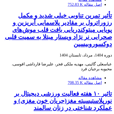
اصل مقاله
752.83 K
تأثیر تمرین تناوبی خیلی شدید و مکمل
رزوراترول بر مقادیر پلاسمایی آیریزین و
پویایی میتوکندریایی بافت قلب موش‌های
صحرایی نر نژاد ویستار مبتلا به سمیت قلبی
دوکسوروبیسین
دوره 1404، مرداد، تابستان 1404
عباسعلی گائینی، مهدیه ملکی فجر، علیرضا قارداشی افوسی،
محبوبه برجیان فرد
مشاهده مقاله
اصل مقاله
708.35 K
تاثیر ۱۰ هفته فعالیت ورزشی دیجیتال بر
نورپلاستیسیته مغز(جریان خون مغزی) و
عملکرد شناختی در زنان سالمند