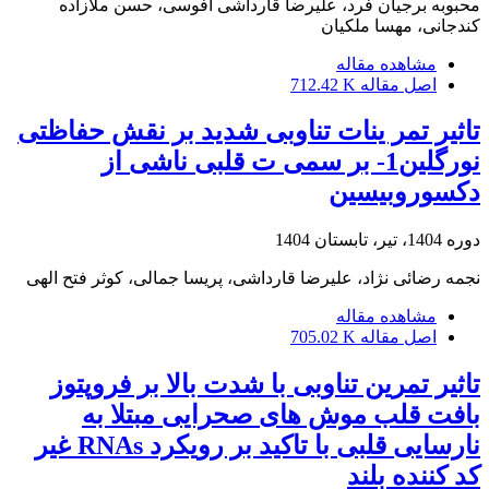
محبوبه برجیان فرد، علیرضا قارداشی افوسی، حسن ملازاده
کندجانی، مهسا ملکیان
مشاهده مقاله
اصل مقاله
712.42 K
تاثیر تمر ینات تناوبی شدید بر نقش حفاظتی
نورگلین1- بر سمی ت قلبی ناشی از
دکسوروبیسین
دوره 1404، تیر، تابستان 1404
نجمه رضائی نژاد، علیرضا قارداشی، پریسا جمالی، کوثر فتح الهی
مشاهده مقاله
اصل مقاله
705.02 K
تاثیر تمرین تناوبی با شدت بالا بر فروپتوز
بافت قلب موش های صحرایی مبتلا به
نارسایی قلبی با تاکید بر رویکرد RNAs غیر
کد کننده بلند