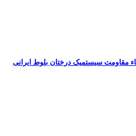
ای شیمیایی و عصاره درخت چریش (Azadirachta indica Jussieu) در القاء مقاومت سیستمیک درختان بلوط ایرانی