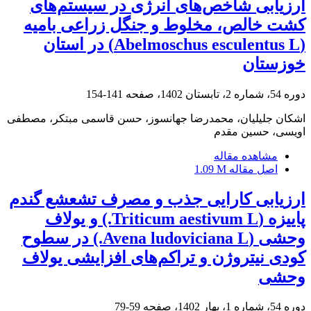
ارزیابی شاخص‌های انرژی در سیستم‌های
کشت خالص، مخلوط و جنگل زراعی بامیه
(Abelmoschus esculentus L) در استان
خوزستان
دوره 54، شماره 2، تابستان 1402، صفحه
141-154
اشکان جلیلیان، محمدرضا جهانسوز، حسن قاسمی مبتکر، مصطفی
اویسی، حسین مقدم
مشاهده مقاله
اصل مقاله
1.09 M
ارزیابی کارایی جذب و مصرف تشعشع گندم
پاییزه (Triticum aestivum L.) و یولاف
وحشی (Avena ludoviciana L.) در سطوح
کودی نیتروژن و تراکم‌های افزایشی یولاف
وحشی
دوره 54، شماره 1، بهار 1402، صفحه
59-79