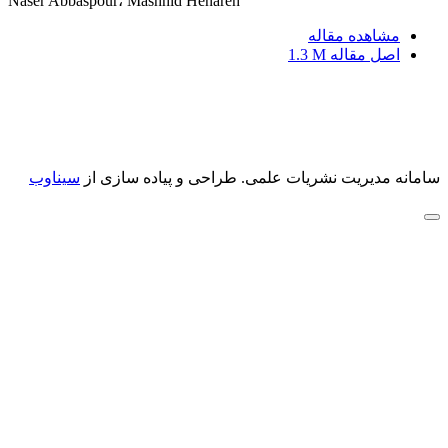
Naser Abbaspour، Mashhid Henareh
مشاهده مقاله
اصل مقاله
1.3 M
سامانه مدیریت نشریات علمی.
طراحی و پیاده سازی از
سیناوب