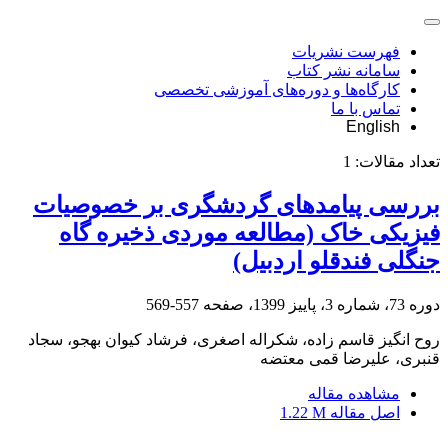
فهرست نشریات
سامانه نشر کتاب
کارگاه‌ها و دوره‌های آموزشی تخصصی
تماس با ما
English
تعداد مقالات:
1
بررسی پیامدهای گردشگری بر خصوصیات
فیزیکی خاک (مطالعه موردی ذخیره گاه
جنگلی فندقلو اردبیل)
دوره 73، شماره 3، پاییز 1399، صفحه
557-569
روح انگیز قاسم زاده، شکراله اصغری، فرشاد کیوان بهجو، سجاد
قنبری، علیرضا قمی معتضه
مشاهده مقاله
اصل مقاله
1.22 M