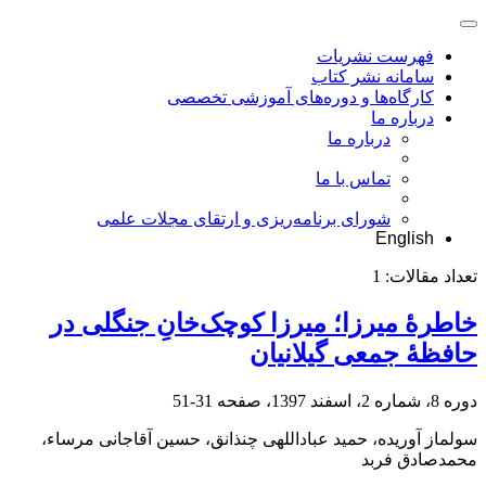
فهرست نشریات
سامانه نشر کتاب
کارگاه‌ها و دوره‌های آموزشی تخصصی
درباره ما
درباره ما
تماس با ما
شورای برنامه‌ریزی و ارتقای مجلات علمی
English
تعداد مقالات:
1
خاطرۀ میرزا؛ میرزا کوچک‌خانِ جنگلی در
حافظۀ جمعی گیلانیان
دوره 8، شماره 2، اسفند 1397، صفحه
31-51
سولماز آوریده، حمید عباداللهی چنذانق، حسین آقاجانی مرساء،
محمدصادق فربد